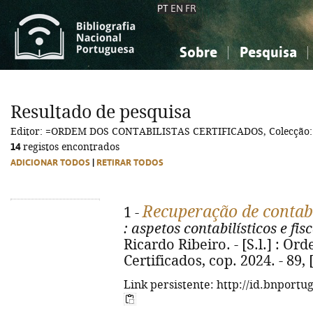
PT
EN
FR
Sobre
Pesquisa
Sobre a Bibliografia Nacional
Simples
Conhecimento, Informação...
Conhecimento, Informação...
Combinada
A
Resultado de pesquisa
Ciências sociais...
Ciências sociais...
Editor: =ORDEM DOS CONTABILISTAS CERTIFICADOS, Colecção:
Arte, desporto...
Arte, desporto...
14
registos encontrados
ADICIONAR TODOS
|
RETIRAR TODOS
Recuperação de contabi
1 -
: aspetos contabilísticos e fis
Ricardo Ribeiro. - [S.l.] : Or
Certificados, cop. 2024. - 89, [
Link persistente: http://id.bnportu