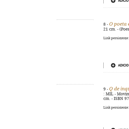
ADICIO
O poeta 
8 -
21 cm. - (Poe
Link persistente
ADICIO
Q de inq
9 -
: MIL - Movim
cm. - ISBN 9
Link persistente