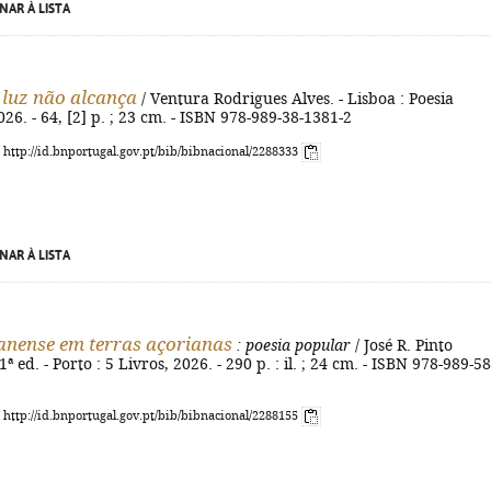
NAR À LISTA
 luz não alcança
/ Ventura Rodrigues Alves. - Lisboa : Poesia
026. - 64, [2] p. ; 23 cm. - ISBN 978-989-38-1381-2
: http://id.bnportugal.gov.pt/bib/bibnacional/2288333
NAR À LISTA
nense em terras açorianas
: poesia popular
/ José R. Pinto
ª ed. - Porto : 5 Livros, 2026. - 290 p. : il. ; 24 cm. - ISBN 978-989-58
: http://id.bnportugal.gov.pt/bib/bibnacional/2288155