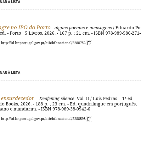
NAR À LISTA
gre no IPO do Porto
: alguns poemas e mensagens
/ Eduardo Pi
 ed. - Porto : 5 Livros, 2026. - 167 p. ; 21 cm. - ISBN 978-989-586-271
: http://id.bnportugal.gov.pt/bib/bibnacional/2288752
NAR À LISTA
o ensurdecedor
=
Deafening silence
. Vol. II / Luís Pedras. - 1ª ed. -
do Books, 2026. - 188 p. ; 23 cm. - Ed. quadrilingue em português,
lhano e mandarim. - ISBN 978-989-38-0942-6
: http://id.bnportugal.gov.pt/bib/bibnacional/2288593