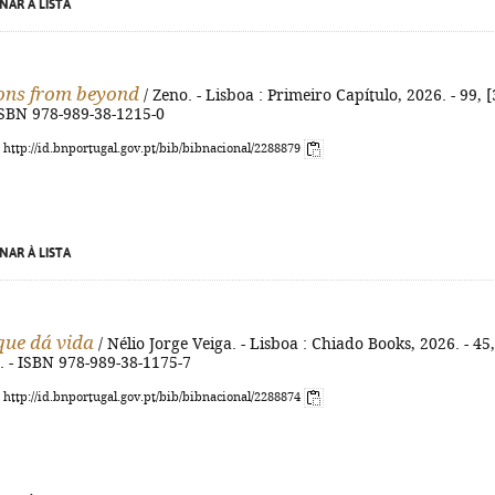
NAR À LISTA
ions from beyond
/ Zeno. - Lisboa : Primeiro Capítulo, 2026. - 99, [
 ISBN 978-989-38-1215-0
: http://id.bnportugal.gov.pt/bib/bibnacional/2288879
NAR À LISTA
que dá vida
/ Nélio Jorge Veiga. - Lisboa : Chiado Books, 2026. - 45,
cm. - ISBN 978-989-38-1175-7
: http://id.bnportugal.gov.pt/bib/bibnacional/2288874