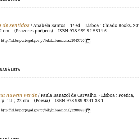
NAR À LISTA
 de sentidos
/ Anabela Santos. - 1ª ed. - Lisboa : Chiado Books, 20
 22 cm. - (Prazeres poéticos). - ISBN 978-989-52-5514-6
: http://id.bnportugal.gov.pt/bib/bibnacional/2043750
NAR À LISTA
a nuvem verde
/ Paula Banazol de Carvalho. - Lisboa : Poética,
] p. : il. ; 22 cm. - (Poesia). - ISBN 978-989-9241-38-1
: http://id.bnportugal.gov.pt/bib/bibnacional/2288928