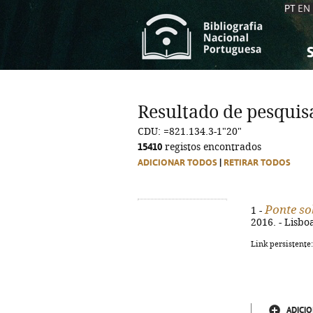
PT
EN
S
S
C
C
Resultado de pesquis
C
C
CDU: =821.134.3-1"20"
A
A
15410
registos encontrados
ADICIONAR TODOS
|
RETIRAR TODOS
Ponte so
1 -
2016. - Lisbo
Link persistente
ADICIO