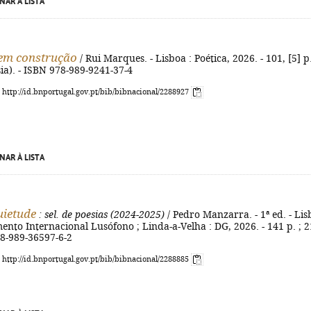
NAR À LISTA
em construção
/ Rui Marques. - Lisboa : Poética, 2026. - 101, [5] p.
sia). - ISBN 978-989-9241-37-4
: http://id.bnportugal.gov.pt/bib/bibnacional/2288927
NAR À LISTA
uietude
: sel. de poesias (2024-2025)
/ Pedro Manzarra. - 1ª ed. - Li
ento Internacional Lusófono ; Linda-a-Velha : DG, 2026. - 141 p. ; 2
78-989-36597-6-2
: http://id.bnportugal.gov.pt/bib/bibnacional/2288885