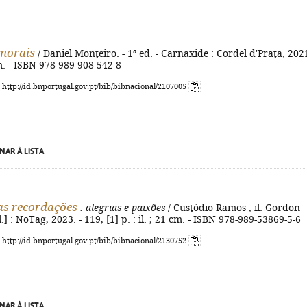
morais
/ Daniel Monteiro. - 1ª ed. - Carnaxide : Cordel d'Prata, 2021
m. - ISBN 978-989-908-542-8
: http://id.bnportugal.gov.pt/bib/bibnacional/2107005
NAR À LISTA
as recordações
: alegrias e paixões
/ Custódio Ramos ; il. Gordon
l.] : NoTag, 2023. - 119, [1] p. : il. ; 21 cm. - ISBN 978-989-53869-5-6
: http://id.bnportugal.gov.pt/bib/bibnacional/2130752
NAR À LISTA