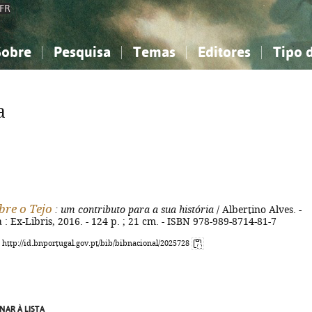
FR
Sobre
Pesquisa
Temas
Editores
Tipo 
obre a Bibliografia Nacional
imples
onhecimento, Informação...
onhecimento, Informação...
Combinada
A minha lista
Como utilizar
Filosofia, psicologia...
Filosofia, psicologia...
Perguntas frequente
a
iências sociais...
iências sociais...
Ciências exatas e naturais...
Ciências exatas e naturais...
rte, desporto...
rte, desporto...
Literatura, linguística...
Literatura, linguística...
bre o Tejo
: um contributo para a sua história
/ Albertino Alves. -
a : Ex-Libris, 2016. - 124 p. ; 21 cm. - ISBN 978-989-8714-81-7
: http://id.bnportugal.gov.pt/bib/bibnacional/2025728
NAR À LISTA