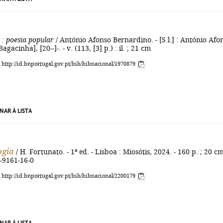
: poesia popular
/ António Afonso Bernardino. - [S.l.] : António Afo
gacinha], [20--]-. - v. (113, [3] p.) : il. ; 21 cm
: http://id.bnportugal.gov.pt/bib/bibnacional/1970879
NAR À LISTA
ogia
/ H. Fortunato. - 1ª ed. - Lisboa : Miosótis, 2024. - 160 p. ; 20 cm
-9161-16-0
: http://id.bnportugal.gov.pt/bib/bibnacional/2200179