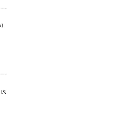
3]
 [5]