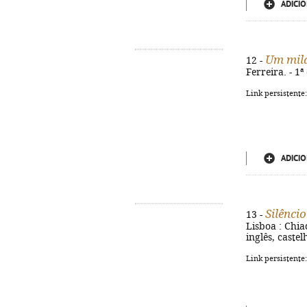
ADICIO
Um mila
12 -
Ferreira. - 1ª
Link persistente
ADICIO
Silênci
13 -
Lisboa : Chia
inglês, caste
Link persistente