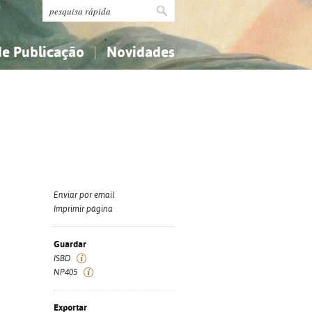
de Publicação
Novidades
s
Religião...
Religião...
Ciências aplicadas...
Ciências aplicadas...
História, geografia, biografias...
História, geografia, biografias...
Enviar por email
Imprimir página
Guardar
ISBD
NP405
Exportar