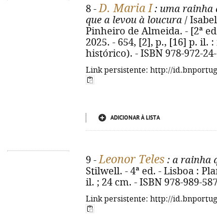
D. Maria I
8 -
: uma rainha 
que a levou à loucura
/ Isabel
Pinheiro de Almeida. - [2ª ed.
2025. - 654, [2], p., [16] p. il.
histórico). - ISBN 978-972-24
Link persistente: http://id.bnportu
ADICIONAR À LISTA
Leonor Teles
9 -
: a rainha 
Stilwell. - 4ª ed. - Lisboa : Pla
il. ; 24 cm. - ISBN 978-989-58
Link persistente: http://id.bnportu