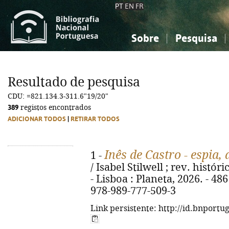
PT
EN
FR
Sobre
Pesquisa
Sobre a Bibliografia Nacional
Simples
Conhecimento, Informação...
Conhecimento, Informação...
Combinada
A
Resultado de pesquisa
Ciências sociais...
Ciências sociais...
CDU: =821.134.3-311.6"19/20"
Arte, desporto...
Arte, desporto...
389
registos encontrados
ADICIONAR TODOS
|
RETIRAR TODOS
Inês de Castro - espia,
1 -
/ Isabel Stilwell ; rev. histó
- Lisboa : Planeta, 2026. - 486 p
978-989-777-509-3
Link persistente: http://id.bnportu