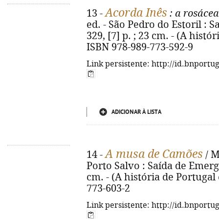
Acorda Inês
13 -
: a rosácea
ed. - São Pedro do Estoril : 
329, [7] p. ; 23 cm. - (A hist
ISBN 978-989-773-592-9
Link persistente: http://id.bnportu
ADICIONAR À LISTA
A musa de Camões
14 -
/ M
Porto Salvo : Saída de Emergênc
cm. - (A história de Portuga
773-603-2
Link persistente: http://id.bnportu