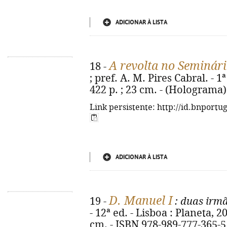
ADICIONAR À LISTA
A revolta no Seminár
18 -
; pref. A. M. Pires Cabral. - 1
422 p. ; 23 cm. - (Holograma)
Link persistente: http://id.bnportu
ADICIONAR À LISTA
D. Manuel I
19 -
: duas irmã
- 12ª ed. - Lisboa : Planeta, 2024
cm. - ISBN 978-989-777-365-5