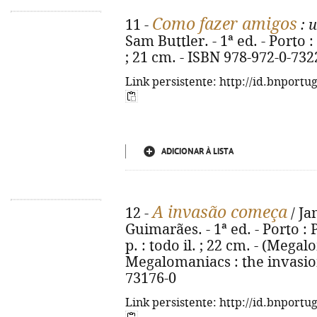
Como fazer amigos
11 -
: 
Sam Buttler. - 1ª ed. - Porto : 
; 21 cm. - ISBN 978-972-0-732
Link persistente: http://id.bnportu
ADICIONAR À LISTA
A invasão começa
12 -
/ Ja
Guimarães. - 1ª ed. - Porto : 
p. : todo il. ; 22 cm. - (Megalo
Megalomaniacs : the invasion
73176-0
Link persistente: http://id.bnportu