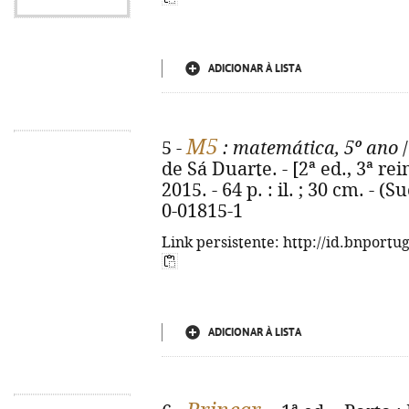
ADICIONAR À LISTA
M5
5 -
: matemática, 5º ano
/
de Sá Duarte. - [2ª ed., 3ª rei
2015. - 64 p. : il. ; 30 cm. - 
0-01815-1
Link persistente: http://id.bnportu
ADICIONAR À LISTA