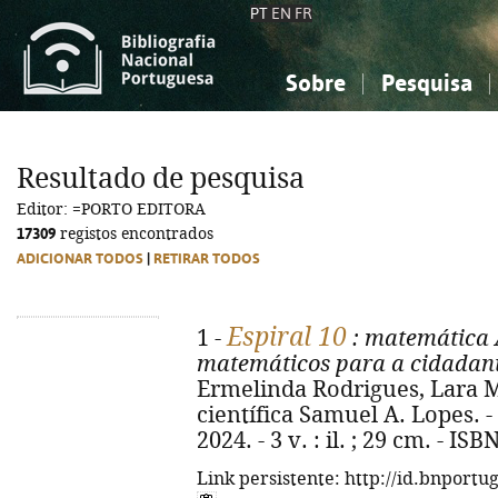
PT
EN
FR
Sobre
Pesquisa
Sobre a Bibliografia Nacional
Simples
Conhecimento, Informação...
Conhecimento, Informação...
Combinada
A
Resultado de pesquisa
Ciências sociais...
Ciências sociais...
Editor: =PORTO EDITORA
Arte, desporto...
Arte, desporto...
17309
registos encontrados
ADICIONAR TODOS
|
RETIRAR TODOS
Espiral 10
1 -
: matemática 
matemáticos para a cidadania
Ermelinda Rodrigues, Lara M
científica Samuel A. Lopes. - 
2024. - 3 v. : il. ; 29 cm. - I
Link persistente: http://id.bnportu