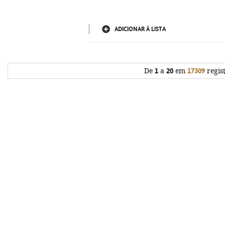
ADICIONAR À LISTA
De
1
a
20
em
17309
regis