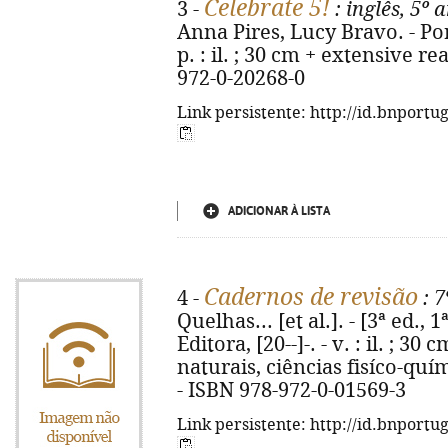
Celebrate 5!
3 -
: inglês, 5º 
Anna Pires, Lucy Bravo. - Por
p. : il. ; 30 cm + extensive r
972-0-20268-0
Link persistente: http://id.bnportu
ADICIONAR À LISTA
Cadernos de revisão
4 -
: 7
Quelhas... [et al.]. - [3ª ed., 
Editora, [20--]-. - v. : il. ; 3
naturais, ciências fisíco-quím
- ISBN 978-972-0-01569-3
Link persistente: http://id.bnportu