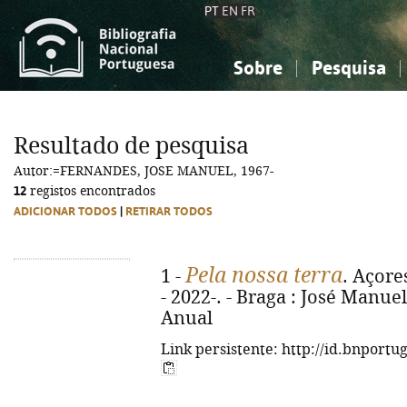
PT
EN
FR
Sobre
Pesquisa
Sobre a Bibliografia Nacional
Simples
Conhecimento, Informação...
Conhecimento, Informação...
Combinada
A
Resultado de pesquisa
Ciências sociais...
Ciências sociais...
Autor:=FERNANDES, JOSE MANUEL, 1967-
Arte, desporto...
Arte, desporto...
12
registos encontrados
ADICIONAR TODOS
|
RETIRAR TODOS
Pela nossa terra
1 -
. Açore
- 2022-. - Braga : José Manuel
Anual
Link persistente: http://id.bnportu