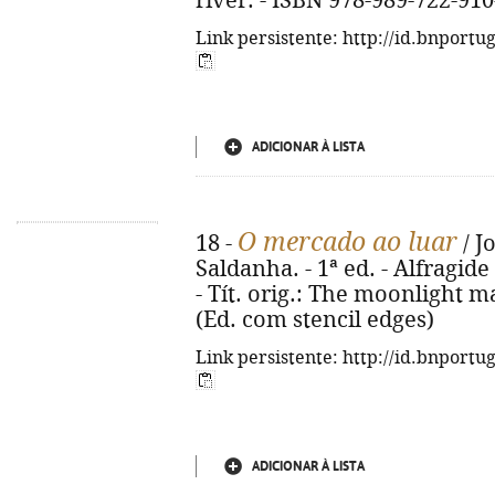
river. - ISBN 978-989-722-910
Link persistente: http://id.bnportu
ADICIONAR À LISTA
O mercado ao luar
18 -
/ J
Saldanha. - 1ª ed. - Alfragide 
- Tít. orig.: The moonlight m
(Ed. com stencil edges)
Link persistente: http://id.bnportu
ADICIONAR À LISTA