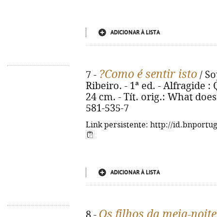
ADICIONAR À LISTA
?Como é sentir isto
7 -
/ So
Ribeiro. - 1ª ed. - Alfragide :
24 cm. - Tít. orig.: What does 
581-535-7
Link persistente: http://id.bnportu
ADICIONAR À LISTA
Os filhos da meia-noite
8 -