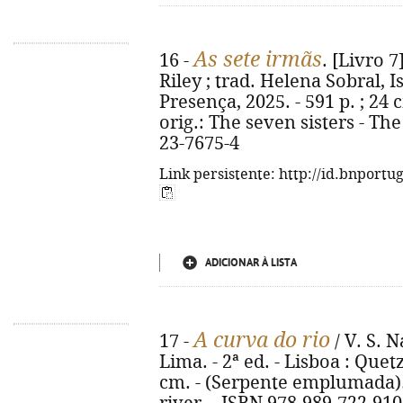
As sete irmãs
16 -
. [Livro 
Riley ; trad. Helena Sobral, Is
Presença, 2025. - 591 p. ; 24 
orig.: The seven sisters - The
23-7675-4
Link persistente: http://id.bnportu
ADICIONAR À LISTA
A curva do rio
17 -
/ V. S. N
Lima. - 2ª ed. - Lisboa : Quetza
cm. - (Serpente emplumada). -