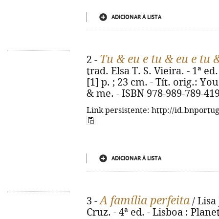
ADICIONAR À LISTA
Tu & eu e tu & eu e tu 
2 -
trad. Elsa T. S. Vieira. - 1ª ed
[1] p. ; 23 cm. - Tít. orig.:
& me. - ISBN 978-989-789-419
Link persistente: http://id.bnportu
ADICIONAR À LISTA
A família perfeita
3 -
/ Lisa
Cruz. - 4ª ed. - Lisboa : Planet