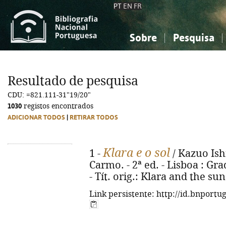
PT
EN
FR
Sobre
Pesquisa
Sobre a Bibliografia Nacional
Simples
Conhecimento, Informação...
Conhecimento, Informação...
Combinada
A
Resultado de pesquisa
Ciências sociais...
Ciências sociais...
CDU: =821.111-31"19/20"
Arte, desporto...
Arte, desporto...
1030
registos encontrados
ADICIONAR TODOS
|
RETIRAR TODOS
Klara e o sol
1 -
/ Kazuo Ish
Carmo. - 2ª ed. - Lisboa : Grad
- Tít. orig.: Klara and the su
Link persistente: http://id.bnportu