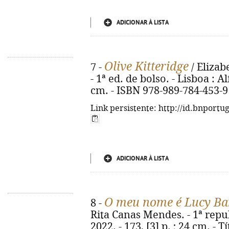
ADICIONAR À LISTA
Olive Kitteridge
7 -
/ Elizab
- 1ª ed. de bolso. - Lisboa : Al
cm. - ISBN 978-989-784-453-9
Link persistente: http://id.bnportu
ADICIONAR À LISTA
O meu nome é Lucy Ba
8 -
Rita Canas Mendes. - 1ª repub
2022. - 173, [3] p. ; 24 cm. - 