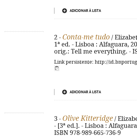
ADICIONAR À LISTA
Conta-me tudo
2 -
/ Elizabe
1ª ed. - Lisboa : Alfaguara, 202
orig.: Tell me everything. - 
Link persistente: http://id.bnportu
ADICIONAR À LISTA
Olive Kitteridge
3 -
/ Elizab
- [3ª ed.]. - Lisboa : Alfaguara
ISBN 978-989-665-736-9