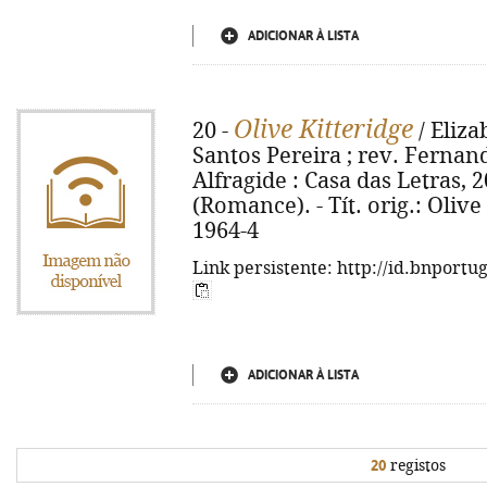
ADICIONAR À LISTA
Olive Kitteridge
20 -
/ Eliza
Santos Pereira ; rev. Fernand
Alfragide : Casa das Letras, 20
(Romance). - Tít. orig.: Olive
1964-4
Link persistente: http://id.bnportu
ADICIONAR À LISTA
20
registos