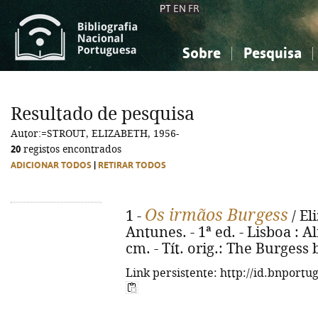
PT
EN
FR
Sobre
Pesquisa
Sobre a Bibliografia Nacional
Simples
Conhecimento, Informação...
Conhecimento, Informação...
Combinada
A
Resultado de pesquisa
Ciências sociais...
Ciências sociais...
Autor:=STROUT, ELIZABETH, 1956-
Arte, desporto...
Arte, desporto...
20
registos encontrados
ADICIONAR TODOS
|
RETIRAR TODOS
Os irmãos Burgess
1 -
/ El
Antunes. - 1ª ed. - Lisboa : Al
cm. - Tít. orig.: The Burgess
Link persistente: http://id.bnportu