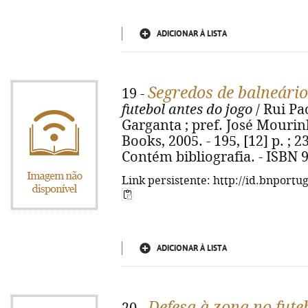
ADICIONAR À LISTA
Segredos de balneário
19 -
futebol antes do jogo
/ Rui Pa
Garganta ; pref. José Mourinh
Books, 2005. - 195, [12] p. ; 2
Contém bibliografia. - ISBN 
Link persistente: http://id.bnportu
ADICIONAR À LISTA
Defesa à zona no fute