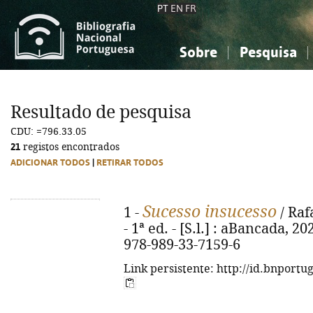
PT
EN
FR
Sobre
Pesquisa
Sobre a Bibliografia Nacional
Simples
Conhecimento, Informação...
Conhecimento, Informação...
Combinada
A
Resultado de pesquisa
Ciências sociais...
Ciências sociais...
CDU: =796.33.05
Arte, desporto...
Arte, desporto...
21
registos encontrados
ADICIONAR TODOS
|
RETIRAR TODOS
Sucesso insucesso
1 -
/ Raf
- 1ª ed. - [S.l.] : aBancada, 20
978-989-33-7159-6
Link persistente: http://id.bnportu