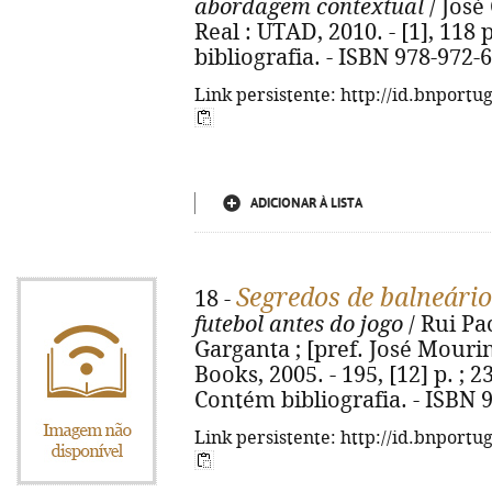
abordagem contextual
/ José 
Real : UTAD, 2010. - [1], 118 p
bibliografia. - ISBN 978-972-
Link persistente: http://id.bnportu
ADICIONAR À LISTA
Segredos de balneário
18 -
futebol antes do jogo
/ Rui Pac
Garganta ; [pref. José Mourin
Books, 2005. - 195, [12] p. ; 2
Contém bibliografia. - ISBN 
Link persistente: http://id.bnportu