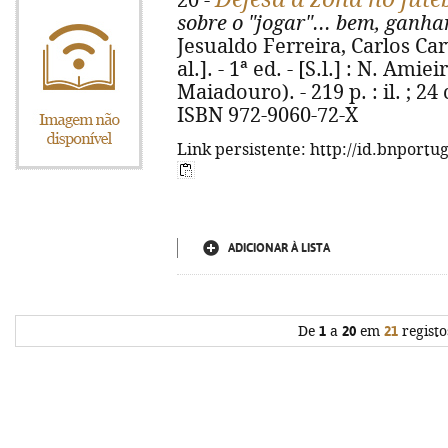
20 -
sobre o "jogar"... bem, ganh
Jesualdo Ferreira, Carlos Carv
al.]. - 1ª ed. - [S.l.] : N. Amiei
Maiadouro). - 219 p. : il. ; 24 
ISBN 972-9060-72-X
Link persistente: http://id.bnportu
ADICIONAR À LISTA
De
1
a
20
em
21
registo