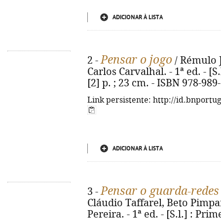
ADICIONAR À LISTA
Pensar o jogo
2 -
/ Rémulo J
Carlos Carvalhal. - 1ª ed. - [S
[2] p. ; 23 cm. - ISBN 978-989
Link persistente: http://id.bnportu
ADICIONAR À LISTA
Pensar o guarda-redes
3 -
Cláudio Taffarel, Beto Pimpa
Pereira. - 1ª ed. - [S.l.] : Prim