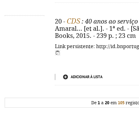
CDS
20 -
: 40 anos ao serviço
Amaral... [et al.]. - 1ª ed. - 
Books, 2015. - 239 p. ; 23 cm
Link persistente: http://id.bnportu
ADICIONAR À LISTA
De
1
a
20
em
105
regist