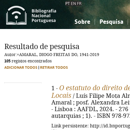
PT
EN
FR
Sobre
Pesquisa
Sobre a Bibliografia Nacional
Simples
Conhecimento, Informação...
Conhecimento, Informação...
Combinada
A
Resultado de pesquisa
Ciências sociais...
Ciências sociais...
Autor:=AMARAL, DIOGO FREITAS DO, 1941-2019
Arte, desporto...
Arte, desporto...
105
registos encontrados
ADICIONAR TODOS
|
RETIRAR TODOS
O estatuto do direito 
1 -
Locais
/ Luís Filipe Mota Al
Amaral ; posf. Alexandra Leit
- Lisboa : AAFDL, 2024. - 276 
autarquias ; 1). - ISBN 978-9
Link persistente: http://id.bnportu