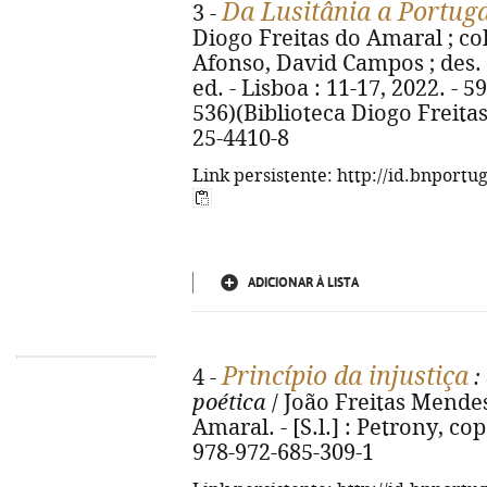
Da Lusitânia a Portuga
3 -
Diogo Freitas do Amaral ; col
Afonso, David Campos ; des. 
ed. - Lisboa : 11-17, 2022. - 591,
536)(Biblioteca Diogo Freitas
25-4410-8
Link persistente: http://id.bnportu
ADICIONAR À LISTA
Princípio da injustiça
4 -
:
poética
/ João Freitas Mendes
Amaral. - [S.l.] : Petrony, cop
978-972-685-309-1