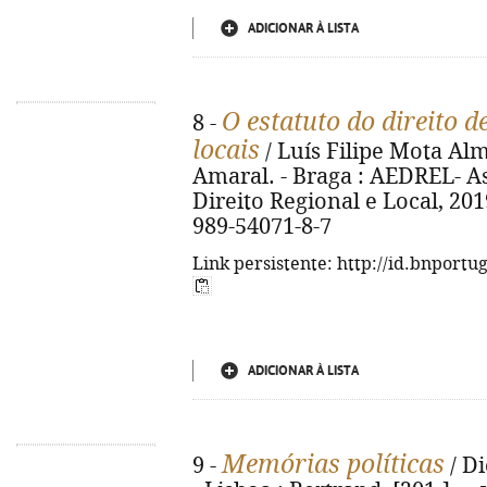
ADICIONAR À LISTA
O estatuto do direito 
8 -
locais
/ Luís Filipe Mota Alm
Amaral. - Braga : AEDREL- A
Direito Regional e Local, 2019
989-54071-8-7
Link persistente: http://id.bnportu
ADICIONAR À LISTA
Memórias políticas
9 -
/ Di