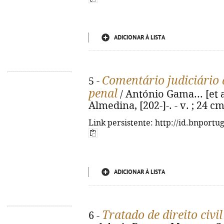
ADICIONAR À LISTA
Comentário judiciário 
5 -
penal
/ António Gama... [et al
Almedina, [202-]-. - v. ; 24 c
Link persistente: http://id.bnportu
ADICIONAR À LISTA
Tratado de direito civil
6 -