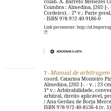
colab. A. Barreto Menezes Cor
Coimbra : Almedina, [202-]-. 
Cordeiro). - 2º v.: Parte geral
- ISBN 978-972-40-9186-0
Link persistente: http://id.bnportu
ADICIONAR À LISTA
Manual de arbitragem 
7 -
coord. Catarina Monteiro Pire
Almedina, [202-]-. - v. ; 23 c
1º v.: Arbitrabilidade, conv
arbitral, direito aplicável, p
/ Ana Gerdau de Borja Mercerea
ISBN 978-972-40-8536-4 (v. 1)