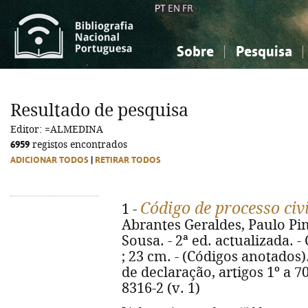
PT
EN
FR
Sobre
Pesquisa
Sobre a Bibliografia Nacional
Simples
Conhecimento, Informação...
Conhecimento, Informação...
Combinada
A
Resultado de pesquisa
Ciências sociais...
Ciências sociais...
Editor: =ALMEDINA
Arte, desporto...
Arte, desporto...
6959
registos encontrados
ADICIONAR TODOS
|
RETIRAR TODOS
Código de processo civ
1 -
Abrantes Geraldes, Paulo Pim
Sousa. - 2ª ed. actualizada. -
; 23 cm. - (Códigos anotados).
de declaração, artigos 1º a 70
8316-2 (v. 1)