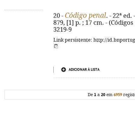
Código penal
20 -
. - 22ª ed
879, [1] p. ; 17 cm. - (Código
3219-9
Link persistente: http://id.bnportu
ADICIONAR À LISTA
De
1
a
20
em
6959
regist