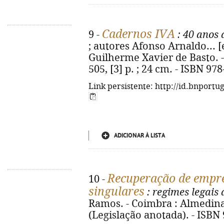
Cadernos IVA
9 -
: 40 anos 
; autores Afonso Arnaldo... [e
Guilherme Xavier de Basto. -
505, [3] p. ; 24 cm. - ISBN 97
Link persistente: http://id.bnportu
ADICIONAR À LISTA
Recuperação de empre
10 -
singulares
: regimes legais
Ramos. - Coimbra : Almedina, 
(Legislação anotada). - ISBN