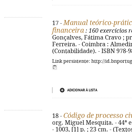
Manual teórico-prátic
17 -
financeira
: 160 exercícios 
Gonçalves, Fátima Cravo ; p
Ferreira. - Coimbra : Almedina
(Contabilidade). - ISBN 978-
Link persistente: http://id.bnportu
ADICIONAR À LISTA
Código de processo civ
18 -
org. Miguel Mesquita. - 44ª 
- 1003, [1] p. ; 23 cm. - (Text