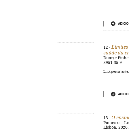
ADICIO
Limites
12 -
saúde da c
Duarte Pinheir
8951-35-9
Link persistente
ADICIO
O ensin
13 -
Pinheiro. - L
Lisboa, 2020.