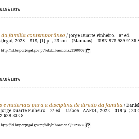
NAR À LISTA
o da família contemporâneo
/ Jorge Duarte Pinheiro. - 8ª ed. -
tlegal, 2023. - 818, [1] p. ; 23 cm. - (Manuais). - ISBN 978-989-9136-
: http://id.bnportugal.gov.pt/bib/bibnacional/2160608
NAR À LISTA
 e materiais para a disciplina de direito da família
/ Danie
 Jorge Duarte Pinheiro. - 2ª ed. - Lisboa : AAFDL, 2022. - 319 p. ; 23 
72-629-832-8
: http://id.bnportugal.gov.pt/bib/bibnacional/2123682