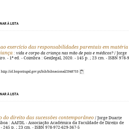
NAR À LISTA
 ao exercício das responsabilidades parentais em matéria
riança
: vida e corpo da criança nas mão de pais e médicos?
/ Jorge
o. - 1ª ed. - Coimbra : Gestlegal, 2020. - 145 p. ; 23 cm. - ISBN 978-
: http://id.bnportugal.gov.pt/bib/bibnacional/2048753
NAR À LISTA
o do direito das sucessões contemporâneo
/ Jorge Duarte
isboa : AAFDL - Associação Académica da Faculdade de Direito de
 - 245 p. ; 23 cm. - ISBN 978-972-629-367-5