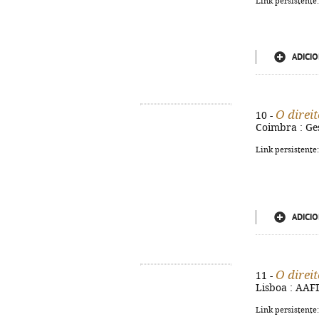
Link persistente
ADICIO
O direi
10 -
Coimbra : Ges
Link persistente
ADICIO
O direi
11 -
Lisboa : AAFD
Link persistente