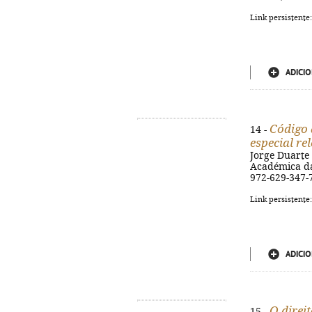
Link persistente
ADICIO
Código 
14 -
especial re
Jorge Duarte 
Académica da 
972-629-347-
Link persistente
ADICIO
O direi
15 -