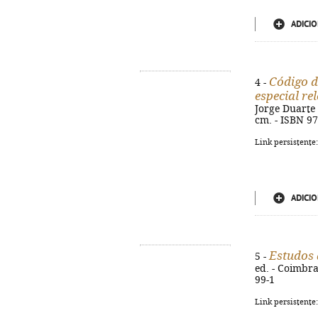
ADICIO
Código d
4 -
especial re
Jorge Duarte 
cm. - ISBN 9
Link persistente
ADICIO
Estudos 
5 -
ed. - Coimbra 
99-1
Link persistente