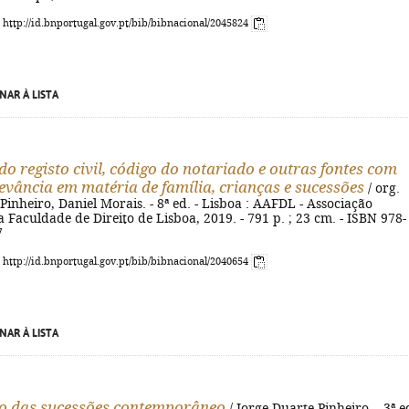
: http://id.bnportugal.gov.pt/bib/bibnacional/2045824
NAR À LISTA
do registo civil, código do notariado e outras fontes com
levância em matéria de família, crianças e sucessões
/ org.
Pinheiro, Daniel Morais. - 8ª ed. - Lisboa : AAFDL - Associação
Faculdade de Direito de Lisboa, 2019. - 791 p. ; 23 cm. - ISBN 978-
7
: http://id.bnportugal.gov.pt/bib/bibnacional/2040654
NAR À LISTA
to das sucessões contemporâneo
/ Jorge Duarte Pinheiro. - 3ª ed