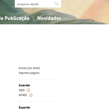
de Publicação
Novidades
s
Religião...
Religião...
Ciências aplicadas...
Ciências aplicadas...
História, geografia, biografias...
História, geografia, biografias...
Enviar por email
Imprimir página
Guardar
ISBD
NP405
Exportar