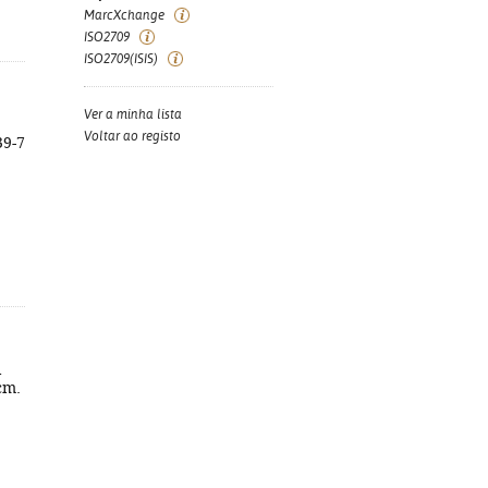
MarcXchange
ISO2709
ISO2709(ISIS)
Ver a minha lista
Voltar ao registo
39-7
l
cm.