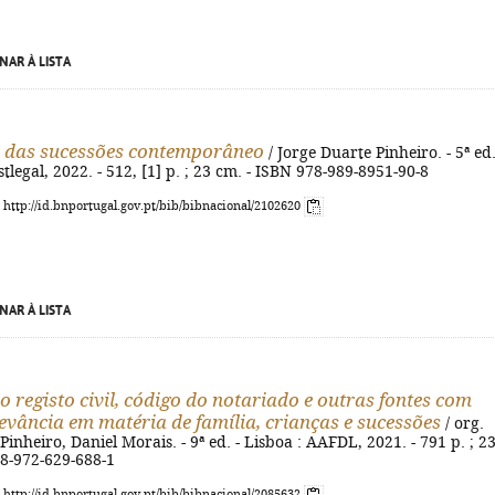
NAR À LISTA
o das sucessões contemporâneo
/ Jorge Duarte Pinheiro. - 5ª ed.
tlegal, 2022. - 512, [1] p. ; 23 cm. - ISBN 978-989-8951-90-8
: http://id.bnportugal.gov.pt/bib/bibnacional/2102620
NAR À LISTA
o registo civil, código do notariado e outras fontes com
levância em matéria de família, crianças e sucessões
/ org.
Pinheiro, Daniel Morais. - 9ª ed. - Lisboa : AAFDL, 2021. - 791 p. ; 2
78-972-629-688-1
: http://id.bnportugal.gov.pt/bib/bibnacional/2085632