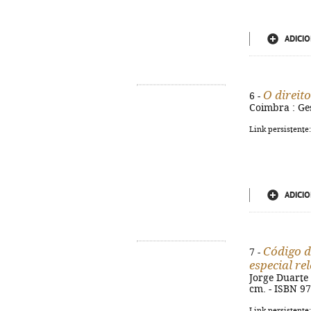
ADICIO
O direit
6 -
Coimbra : Ges
Link persistente
ADICIO
Código d
7 -
especial re
Jorge Duarte 
cm. - ISBN 9
Link persistente