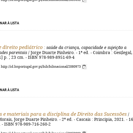
NAR À LISTA
 direito pediátrico
: saúde da criança, capacidade e sujeição a
ades parentais
/ Jorge Duarte Pinheiro. - 1ª ed. - Coimbra : Gestlegal,
[1] p. ; 23 cm. - ISBN 978-989-8951-69-4
: http://id.bnportugal.gov.pt/bib/bibnacional/2080973
NAR À LISTA
s e materiais para a disciplina de Direito das Sucessões
/
orais, Jorge Duarte Pinheiro. - 2ª ed. - Cascais : Principia, 2021. - 1
m. - ISBN 978-989-716-260-2