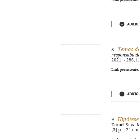
ADICIO
Temas de
8 -
responsabilid
2021. - 286, 
Link persistente
ADICIO
Hipótese
9 -
Daniel Silva M
[3] p. ; 24 c