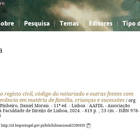
FR
Sobre
Pesquisa
Temas
Editores
Tipo 
obre a Bibliografia Nacional
imples
onhecimento, Informação...
onhecimento, Informação...
Combinada
A minha lista
Como utilizar
Filosofia, psicologia...
Filosofia, psicologia...
Perguntas frequente
a
iências sociais...
iências sociais...
Ciências exatas e naturais...
Ciências exatas e naturais...
rte, desporto...
rte, desporto...
Literatura, linguística...
Literatura, linguística...
o registo civil, código do notariado e outras fontes com
levância em matéria de família, crianças e sucessões
/ org.
Pinheiro, Daniel Morais. - 11ª ed. - Lisboa : AAFDL - Associação
Faculdade de Direito de Lisboa, 2024. - 819 p. ; 23 cm. - ISBN 978-
8
: http://id.bnportugal.gov.pt/bib/bibnacional/2200320