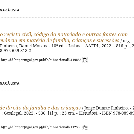
NAR À LISTA
o registo civil, código do notariado e outras fontes com
levância em matéria de família, crianças e sucessões
/ org.
Pinheiro, Daniel Morais. - 10ª ed. - Lisboa : AAFDL, 2022. - 816 p. ; 
78-972-629-818-2
: http://id.bnportugal.gov.pt/bib/bibnacional/2119835
NAR À LISTA
de direito da família e das crianças
/ Jorge Duarte Pinheiro. - 
: Gestlegal, 2022. - 536, [1] p. ; 23 cm. - (Estudos). - ISBN 978-989-8
: http://id.bnportugal.gov.pt/bib/bibnacional/2112553