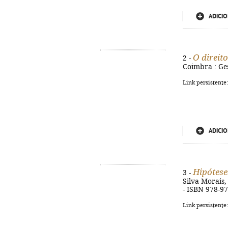
ADICIO
O direit
2 -
Coimbra : Ges
Link persistente
ADICIO
Hipóteses
3 -
Silva Morais,
- ISBN 978-9
Link persistente