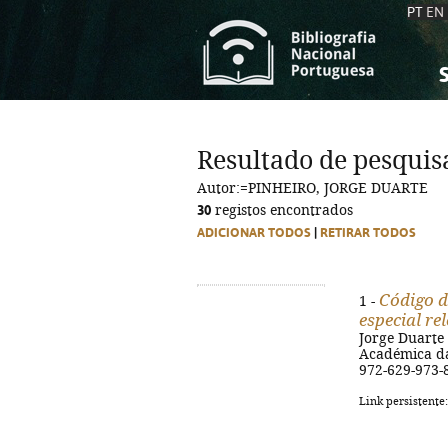
PT
EN
S
S
C
C
Resultado de pesquis
C
C
Autor:=PINHEIRO, JORGE DUARTE
A
A
30
registos encontrados
ADICIONAR TODOS
|
RETIRAR TODOS
Código d
1 -
especial re
Jorge Duarte 
Académica da 
972-629-973-
Link persistente