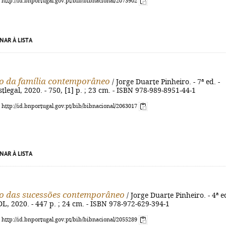
: http://id.bnportugal.gov.pt/bib/bibnacional/2073902
NAR À LISTA
to da família contemporâneo
/ Jorge Duarte Pinheiro. - 7ª ed. -
tlegal, 2020. - 750, [1] p. ; 23 cm. - ISBN 978-989-8951-44-1
: http://id.bnportugal.gov.pt/bib/bibnacional/2063017
NAR À LISTA
to das sucessões contemporâneo
/ Jorge Duarte Pinheiro. - 4ª ed
L, 2020. - 447 p. ; 24 cm. - ISBN 978-972-629-394-1
: http://id.bnportugal.gov.pt/bib/bibnacional/2055289