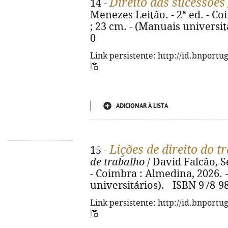
Direito das sucessões
14 -
Menezes Leitão. - 2ª ed. - Co
; 23 cm. - (Manuais universit
0
Link persistente: http://id.bnportu
ADICIONAR À LISTA
Lições de direito do t
15 -
de trabalho
/ David Falcão, S
- Coimbra : Almedina, 2026. -
universitários). - ISBN 978-9
Link persistente: http://id.bnportu