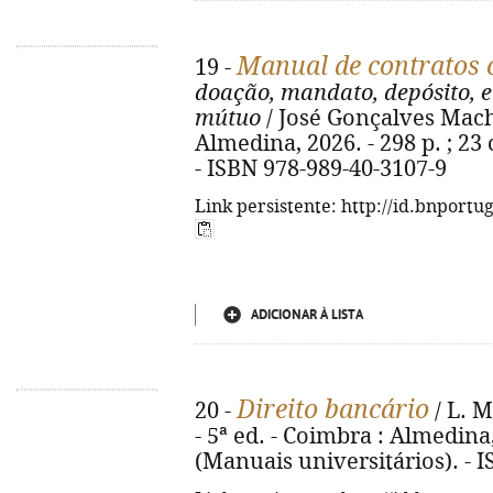
Manual de contratos c
19 -
doação, mandato, depósito, 
mútuo
/ José Gonçalves Macha
Almedina, 2026. - 298 p. ; 23
- ISBN 978-989-40-3107-9
Link persistente: http://id.bnportu
ADICIONAR À LISTA
Direito bancário
20 -
/ L. 
- 5ª ed. - Coimbra : Almedina, 
(Manuais universitários). - 