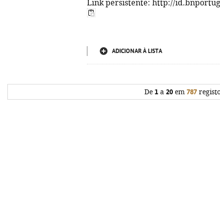
Link persistente: http://id.bnportu
ADICIONAR À LISTA
De
1
a
20
em
787
regist