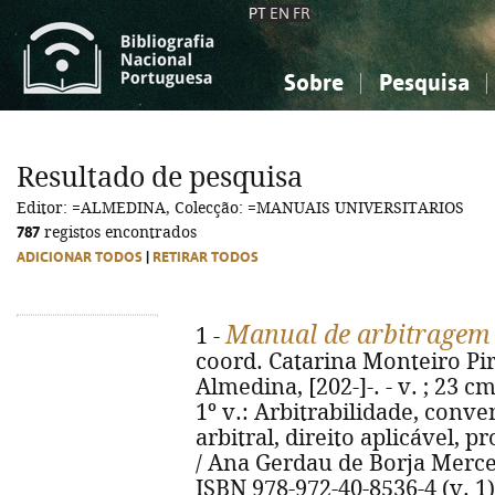
PT
EN
FR
Sobre
Pesquisa
Sobre a Bibliografia Nacional
Simples
Conhecimento, Informação...
Conhecimento, Informação...
Combinada
A
Resultado de pesquisa
Ciências sociais...
Ciências sociais...
Editor: =ALMEDINA, Colecção: =MANUAIS UNIVERSITARIOS
Arte, desporto...
Arte, desporto...
787
registos encontrados
ADICIONAR TODOS
|
RETIRAR TODOS
Manual de arbitragem 
1 -
coord. Catarina Monteiro Pire
Almedina, [202-]-. - v. ; 23 c
1º v.: Arbitrabilidade, conv
arbitral, direito aplicável, p
/ Ana Gerdau de Borja Mercerea
ISBN 978-972-40-8536-4 (v. 1)