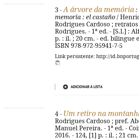
A árvore da memória
3 -
:
memoria
: el castaño
/ Henriq
Rodrigues Cardoso ; retrato
Rodrigues. - 1ª ed. - [S.l.] : Alf
p. : il. ; 20 cm. - ed. biling
ISBN 978-972-95941-7-5
Link persistente: http://id.bnportu
ADICIONAR À LISTA
Um retiro na montanh
4 -
Rodrigues Cardoso ; pref. Ab
Manuel Pereira. - 1ª ed. - Co
2016. - 124, [1] p. : il. ; 21 