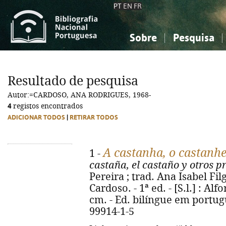
PT
EN
FR
Sobre
Pesquisa
Sobre a Bibliografia Nacional
Simples
Conhecimento, Informação...
Conhecimento, Informação...
Combinada
A
Resultado de pesquisa
Ciências sociais...
Ciências sociais...
Autor:=CARDOSO, ANA RODRIGUES, 1968-
Arte, desporto...
Arte, desporto...
4
registos encontrados
ADICIONAR TODOS
|
RETIRAR TODOS
A castanha, o castanhe
1 -
castaña, el castaño y otros p
Pereira ; trad. Ana Isabel Fil
Cardoso. - 1ª ed. - [S.l.] : Alfor
cm. - Ed. bilíngue em portug
99914-1-5