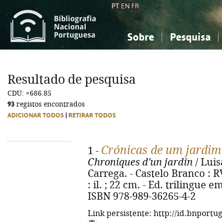
PT
EN
FR
Sobre
Pesquisa
Sobre a Bibliografia Nacional
Simples
Conhecimento, Informação...
Conhecimento, Informação...
Combinada
A
Resultado de pesquisa
Ciências sociais...
Ciências sociais...
CDU: =686.85
Arte, desporto...
Arte, desporto...
93
registos encontrados
ADICIONAR TODOS
|
RETIRAR TODOS
Crónicas de um jardim
1 -
Chroniques d'un jardin
/ Luis
Carrega. - Castelo Branco : RV
: il. ; 22 cm. - Ed. trilingue 
ISBN 978-989-36265-4-2
Link persistente: http://id.bnportu