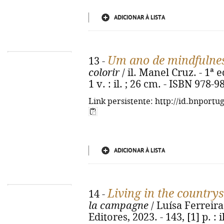
ADICIONAR À LISTA
Um ano de mindfulne
13 -
colorir
/ il. Manel Cruz. - 1ª e
1 v. : il. ; 26 cm. - ISBN 978-
Link persistente: http://id.bnportu
ADICIONAR À LISTA
Living in the countrys
14 -
la campagne
/ Luísa Ferreira
Editores, 2023. - 143, [1] p. : 