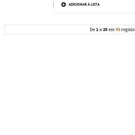
ADICIONAR À LISTA
De
1
a
20
em
93
registo