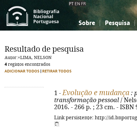
PT
EN
FR
Sobre
Pesquisa
Sobre a Bibliografia Nacional
Simples
Conhecimento, Informação...
Conhecimento, Informação...
Combinada
A
Resultado de pesquisa
Ciências sociais...
Ciências sociais...
Autor:=LIMA, NELSON
Arte, desporto...
Arte, desporto...
4
registos encontrados
ADICIONAR TODOS
|
RETIRAR TODOS
Evolução e mudança
1 -
: 
transformação pessoal
/ Nels
2016. - 266 p. ; 23 cm. - ISBN
Link persistente: http://id.bnportu