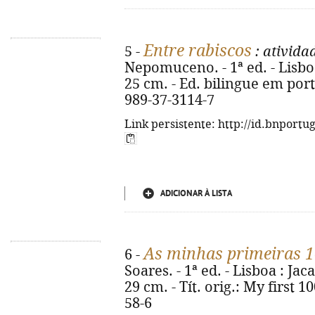
Entre rabiscos
5 -
: ativida
Nepomuceno. - 1ª ed. - Lisboa :
25 cm. - Ed. bilingue em por
989-37-3114-7
Link persistente: http://id.bnportu
ADICIONAR À LISTA
As minhas primeiras 1
6 -
Soares. - 1ª ed. - Lisboa : Jaca
29 cm. - Tít. orig.: My first 
58-6