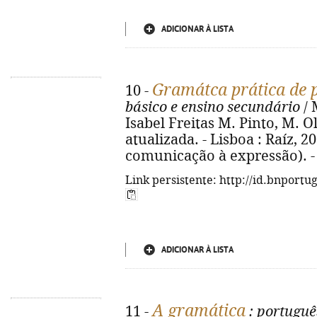
ADICIONAR À LISTA
Gramátca prática de 
10 -
básico e ensino secundário
/ 
Isabel Freitas M. Pinto, M. O
atualizada. - Lisboa : Raíz, 202
comunicação à expressão). -
Link persistente: http://id.bnportu
ADICIONAR À LISTA
A gramática
11 -
: português