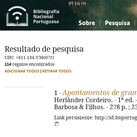
PT
EN
FR
Sobre
Pesquisa
Sobre a Bibliografia Nacional
Simples
Conhecimento, Informação...
Conhecimento, Informação...
Combinada
A
Resultado de pesquisa
Ciências sociais...
Ciências sociais...
CDU: =811.134.3'36(072)
Arte, desporto...
Arte, desporto...
114
registos encontrados
ADICIONAR TODOS
|
RETIRAR TODOS
Apontamentos de gramá
1 -
Herlânder Cordeiro. - 1ª ed. - 
Barbosa & Filhos. - 278 p. ; 
Link persistente: http://id.bnportu