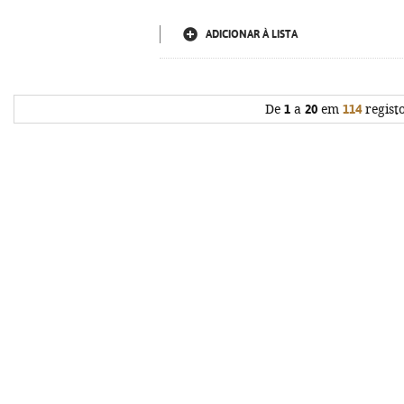
ADICIONAR À LISTA
De
1
a
20
em
114
regist