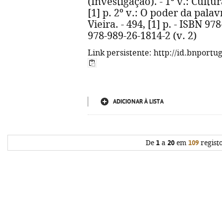
(Investigação). - 1º v.: Cultur
[1] p. 2º v.: O poder da palav
Vieira. - 494, [1] p. - ISBN 97
978-989-26-1814-2 (v. 2)
Link persistente: http://id.bnportu
ADICIONAR À LISTA
De
1
a
20
em
109
regist