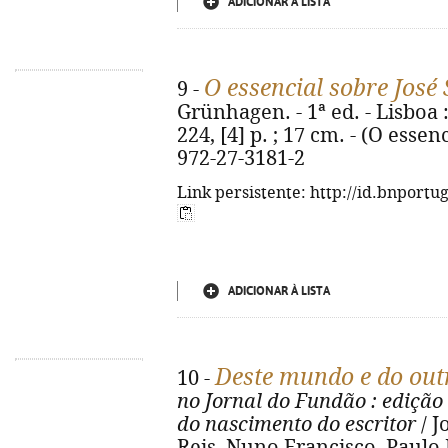
ADICIONAR À LISTA
O essencial sobre Jos
9 -
Grünhagen. - 1ª ed. - Lisboa 
224, [4] p. ; 17 cm. - (O essen
972-27-3181-2
Link persistente: http://id.bnportu
ADICIONAR À LISTA
Deste mundo e do out
10 -
no Jornal do Fundão
: edição
do nascimento do escritor
/ J
Reis, Nuno Francisco, Paulo 