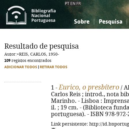
PT
EN
FR
Sobre
Pesquisa
Sobre a Bibliografia Nacional
Simples
Conhecimento, Informação...
Conhecimento, Informação...
Combinada
A
Resultado de pesquisa
Ciências sociais...
Ciências sociais...
Autor:=REIS, CARLOS, 1950-
Arte, desporto...
Arte, desporto...
109
registos encontrados
ADICIONAR TODOS
|
RETIRAR TODOS
Eurico, o presbítero
1 -
/ A
Carlos Reis ; introd., nota b
Marinho. - Lisboa : Imprensa N
il. ; 19 cm. - (Biblioteca fun
portuguesa). - ISBN 978-972-
Link persistente: http://id.bnportu