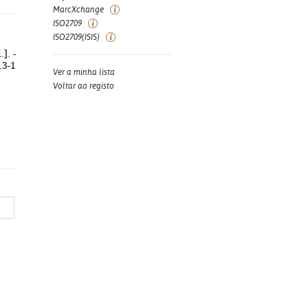
MarcXchange
ISO2709
ISO2709(ISIS)
]. -
13-1
Ver a minha lista
Voltar ao registo