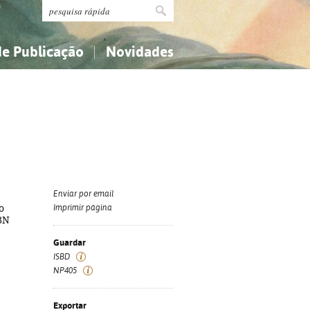
de Publicação
Novidades
s
Religião...
Religião...
Ciências aplicadas...
Ciências aplicadas...
História, geografia, biografias...
História, geografia, biografias...
Enviar por email
o
Imprimir página
SBN
Guardar
ISBD
NP405
Exportar