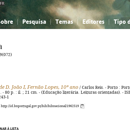
FR
Sobre
Pesquisa
Temas
Editores
Tipo 
obre a Bibliografia Nacional
imples
onhecimento, Informação...
onhecimento, Informação...
Combinada
A minha lista
Como utilizar
Filosofia, psicologia...
Filosofia, psicologia...
Perguntas frequente
a
iências sociais...
iências sociais...
Ciências exatas e naturais...
Ciências exatas e naturais...
9(072)
rte, desporto...
rte, desporto...
Literatura, linguística...
Literatura, linguística...
de D. João I, Fernão Lopes, 10º ano
/ Carlos Reis. - Porto : Port
 - 80 p. : il. ; 21 cm. - (Educação literária. Leituras orientadas). - I
243-1
: http://id.bnportugal.gov.pt/bib/bibnacional/1962519
NAR À LISTA