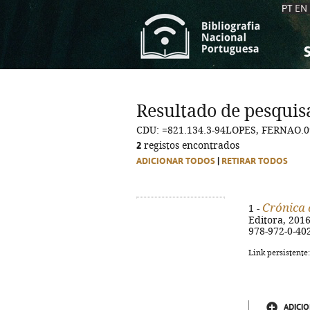
PT
EN
S
S
C
C
Resultado de pesquis
C
C
CDU: =821.134.3-94LOPES, FERNAO.0
A
A
2
registos encontrados
ADICIONAR TODOS
|
RETIRAR TODOS
Crónica 
1 -
Editora, 2016.
978-972-0-40
Link persistente
ADICIO