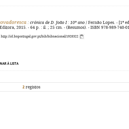
rovadoresca
: crónica de D. João I
: 10º ano
/ Fernão Lopes. - [1ª ed.
Editora, 2015. - 64 p. : il. ; 25 cm. - (Resumos). - ISBN 978-989-740-0
: http://id.bnportugal.gov.pt/bib/bibnacional/1928322
NAR À LISTA
2
registos