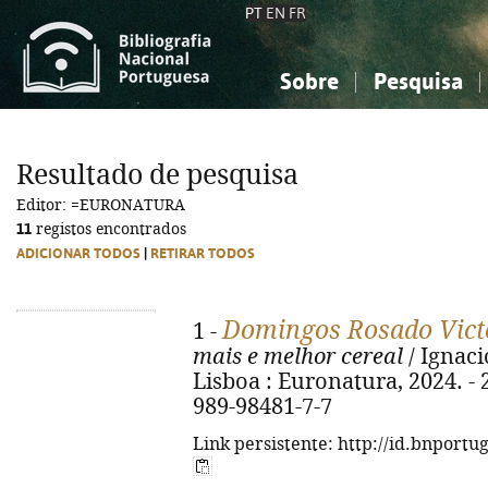
PT
EN
FR
Sobre
Pesquisa
Sobre a Bibliografia Nacional
Simples
Conhecimento, Informação...
Conhecimento, Informação...
Combinada
A
Resultado de pesquisa
Ciências sociais...
Ciências sociais...
Editor: =EURONATURA
Arte, desporto...
Arte, desporto...
11
registos encontrados
ADICIONAR TODOS
|
RETIRAR TODOS
Domingos Rosado Victó
1 -
mais e melhor cereal
/ Ignaci
Lisboa : Euronatura, 2024. - 20
989-98481-7-7
Link persistente: http://id.bnportu