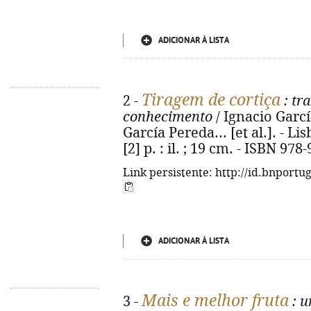
ADICIONAR À LISTA
Tiragem de cortiça
2 -
: tr
conhecimento
/ Ignacio Garcí
García Pereda... [et al.]. - Li
[2] p. : il. ; 19 cm. - ISBN 97
Link persistente: http://id.bnportu
ADICIONAR À LISTA
Mais e melhor fruta
3 -
: u