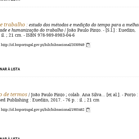
e trabalho
: estudo dos métodos e medição do tempo para a melho
dade e humanização do trabalho
/ João Paulo Pinto. - [S.l.] : Euedito,
: il. ; 21 cm. - ISBN 978-989-8983-04-6
: http://id.bnportugal.gov.pt/bib/bibnacional/2030949
NAR À LISTA
o de termos
/ João Paulo Pinto ; colab. Ana Silva... [et al.]. - Porto :
d Publishing : Euedito, 2017. - 76 p. : il. ; 21 cm
: http://id.bnportugal.gov.pt/bib/bibnacional/1985462