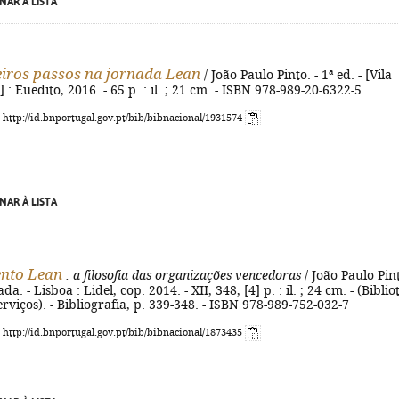
NAR À LISTA
iros passos na jornada Lean
/ João Paulo Pinto. - 1ª ed. - [Vila
: Euedito, 2016. - 65 p. : il. ; 21 cm. - ISBN 978-989-20-6322-5
: http://id.bnportugal.gov.pt/bib/bibnacional/1931574
NAR À LISTA
nto Lean
: a filosofia das organizações vencedoras
/ João Paulo Pint
da. - Lisboa : Lidel, cop. 2014. - XII, 348, [4] p. : il. ; 24 cm. - (Biblio
erviços). - Bibliografia, p. 339-348. - ISBN 978-989-752-032-7
: http://id.bnportugal.gov.pt/bib/bibnacional/1873435