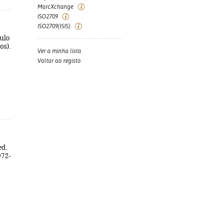
MarcXchange
ISO2709
ISO2709(ISIS)
ulo
os).
Ver a minha lista
Voltar ao registo
ed.
972-