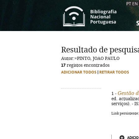
PT
EN
S
S
C
C
Resultado de pesquis
C
C
Autor:=PINTO, JOAO PAULO
A
A
17
registos encontrados
ADICIONAR TODOS
|
RETIRAR TODOS
Gestão d
1 -
ed. actualizada
serviços). - 
Link persistente
ADICIO