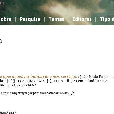
FR
Sobre
Pesquisa
Temas
Editores
Tipo 
obre a Bibliografia Nacional
imples
onhecimento, Informação...
onhecimento, Informação...
Combinada
A minha lista
Como utilizar
Filosofia, psicologia...
Filosofia, psicologia...
Perguntas frequente
a
iências sociais...
iências sociais...
Ciências exatas e naturais...
Ciências exatas e naturais...
rte, desporto...
rte, desporto...
Literatura, linguística...
Literatura, linguística...
e operações na indústria e nos serviços
/ João Paulo Pinto. - 4
. - [S.l.] : FCA, 2025. - XIX, [1], 412 p. : il. ; 24 cm. - (Indústria &
ISBN 978-972-722-943-7
: http://id.bnportugal.gov.pt/bib/bibnacional/2233197
NAR À LISTA