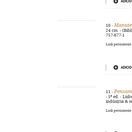
ADICIO
Manute
10 -
24 cm. - (Bibl
757-877-1
Link persistente
ADICIO
Pensam
11 -
- 5ª ed. - Lisb
indústria & s
Link persistente