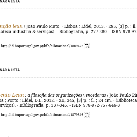
NAR À LISTA
nção lean
/ João Paulo Pinto. - Lisboa : Lidel, 2013. - 285, [3] p. : il.
ioteca indústria & serviços). - Bibliografia, p. 277-280. - ISBN 978-97
: http://id.bnportugal.gov.pt/bib/bibnacional/1889472
NAR À LISTA
ento Lean
: a filosofia das organizações vencedoras
/ João Paulo Pi
oa ; Porto : Lidel, D.L. 2012. - XII, 345, [3] p. : il. ; 24 cm. - (Biblioteca
erviços). - Bibliografia, p. 337-345. - ISBN 978-972-757-646-3
: http://id.bnportugal.gov.pt/bib/bibnacional/1879846