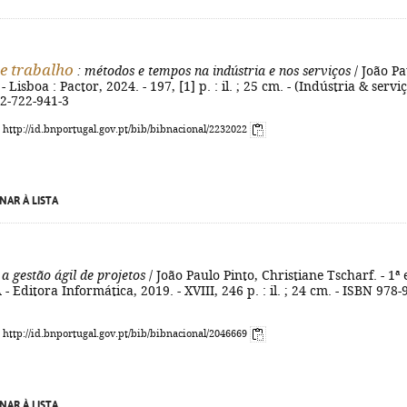
e trabalho
: métodos e tempos na indústria e nos serviços
/ João Pa
 - Lisboa : Pactor, 2024. - 197, [1] p. : il. ; 25 cm. - (Indústria & serviç
72-722-941-3
: http://id.bnportugal.gov.pt/bib/bibnacional/2232022
NAR À LISTA
 a gestão ágil de projetos
/ João Paulo Pinto, Christiane Tscharf. - 1ª 
 - Editora Informática, 2019. - XVIII, 246 p. : il. ; 24 cm. - ISBN 978-
: http://id.bnportugal.gov.pt/bib/bibnacional/2046669
NAR À LISTA