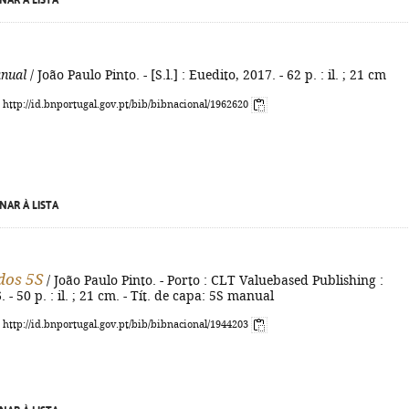
NAR À LISTA
nual
/ João Paulo Pinto. - [S.l.] : Euedito, 2017. - 62 p. : il. ; 21 cm
: http://id.bnportugal.gov.pt/bib/bibnacional/1962620
NAR À LISTA
dos 5S
/ João Paulo Pinto. - Porto : CLT Valuebased Publishing :
 - 50 p. : il. ; 21 cm. - Tít. de capa: 5S manual
: http://id.bnportugal.gov.pt/bib/bibnacional/1944203