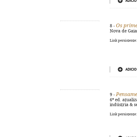
ADICIO
Os prime
8 -
Nova de Gaia] 
Link persistente
ADICIO
Pensame
9 -
6ª ed. atualiza
indústria & s
Link persistente