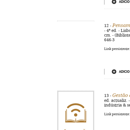
ADICIO
Pensam
12 -
- 4ª ed. - Lis
cm. - (Bibliot
646-3
Link persistente
ADICIO
Gestão 
13 -
ed. actualiz. -
indústria & s
Link persistente