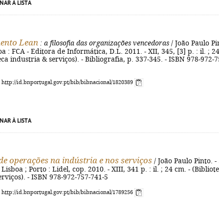
NAR À LISTA
ento Lean
: a filosofia das organizações vencedoras
/ João Paulo Pi
boa : FCA - Editora de Informática, D.L. 2011. - XII, 345, [3] p. : il. ; 2
eca industria & serviços). - Bibliografia, p. 337-345. - ISBN 978-972-7
: http://id.bnportugal.gov.pt/bib/bibnacional/1820389
NAR À LISTA
de operações na indústria e nos serviços
/ João Paulo Pinto. - 
 Lisboa ; Porto : Lidel, cop. 2010. - XIII, 341 p. : il. ; 24 cm. - (Bibliot
erviços). - ISBN 978-972-757-741-5
: http://id.bnportugal.gov.pt/bib/bibnacional/1789256