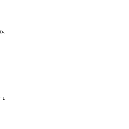
)-.
º 1