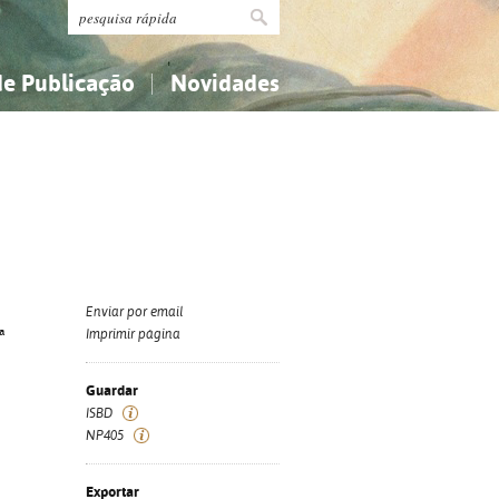
de Publicação
Novidades
s
Religião...
Religião...
Ciências aplicadas...
Ciências aplicadas...
História, geografia, biografias...
História, geografia, biografias...
Enviar por email
ª
Imprimir página
Guardar
ISBD
NP405
Exportar