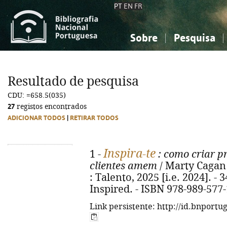
PT
EN
FR
Sobre
Pesquisa
Sobre a Bibliografia Nacional
Simples
Conhecimento, Informação...
Conhecimento, Informação...
Combinada
A
Resultado de pesquisa
Ciências sociais...
Ciências sociais...
CDU: =658.5(035)
Arte, desporto...
Arte, desporto...
27
registos encontrados
ADICIONAR TODOS
|
RETIRAR TODOS
Inspira-te
1 -
: como criar p
clientes amem
/ Marty Cagan ; 
: Talento, 2025 [i.e. 2024]. - 34
Inspired. - ISBN 978-989-577
Link persistente: http://id.bnportu