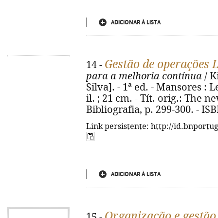
ADICIONAR À LISTA
Gestão de operações
14 -
para a melhoria contínua
/ K
Silva]. - 1ª ed. - Mansores : L
il. ; 21 cm. - Tít. orig.: The
Bibliografia, p. 299-300. - I
Link persistente: http://id.bnportu
ADICIONAR À LISTA
Organização e gestão
15 -