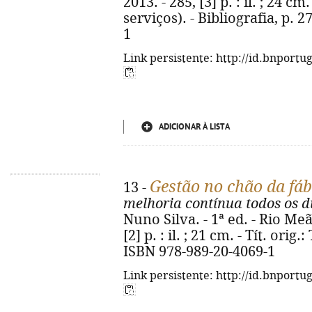
2013. - 285, [3] p. : il. ; 24 c
serviços). - Bibliografia, p. 
1
Link persistente: http://id.bnportu
ADICIONAR À LISTA
Gestão no chão da fá
13 -
melhoria contínua todos os d
Nuno Silva. - 1ª ed. - Rio Me
[2] p. : il. ; 21 cm. - Tít. or
ISBN 978-989-20-4069-1
Link persistente: http://id.bnportu