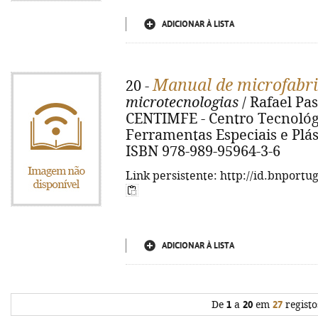
ADICIONAR À LISTA
Manual de microfabr
20 -
microtecnologias
/ Rafael Pas
CENTIMFE - Centro Tecnológ
Ferramentas Especiais e Plástic
ISBN 978-989-95964-3-6
Link persistente: http://id.bnportu
ADICIONAR À LISTA
De
1
a
20
em
27
registo