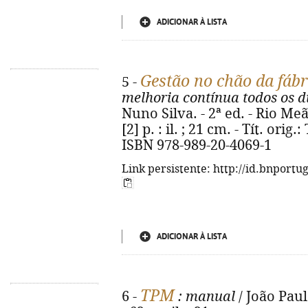
ADICIONAR À LISTA
Gestão no chão da fáb
5 -
melhoria contínua todos os d
Nuno Silva. - 2ª ed. - Rio Me
[2] p. : il. ; 21 cm. - Tít. or
ISBN 978-989-20-4069-1
Link persistente: http://id.bnportu
ADICIONAR À LISTA
TPM
6 -
: manual
/ João Paulo