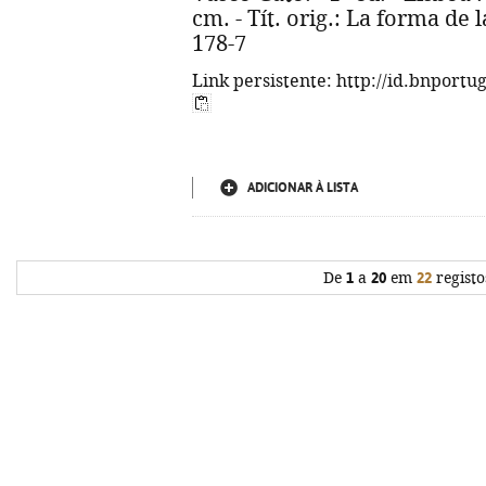
cm. - Tít. orig.: La forma de 
178-7
Link persistente: http://id.bnportu
ADICIONAR À LISTA
De
1
a
20
em
22
registo