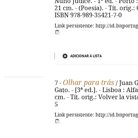
Nuno Júdice. - 1ª ed. - Porto :
21 cm. - (Poesia). - Tít. orig
ISBN 978-989-35421-7-0
Link persistente: http://id.bnportu
ADICIONAR À LISTA
Olhar para trás
7 -
/ Juan G
Gato. - [3ª ed.]. - Lisboa : Alf
cm. - Tít. orig.: Volver la vis
5
Link persistente: http://id.bnportu