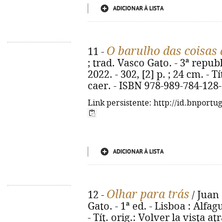
ADICIONAR À LISTA
O barulho das coisas 
11 -
; trad. Vasco Gato. - 3ª repub
2022. - 302, [2] p. ; 24 cm. - T
caer. - ISBN 978-989-784-128
Link persistente: http://id.bnportu
ADICIONAR À LISTA
Olhar para trás
12 -
/ Juan 
Gato. - 1ª ed. - Lisboa : Alfagu
- Tít. orig.: Volver la vista a