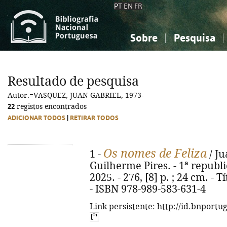
PT
EN
FR
Sobre
Pesquisa
Sobre a Bibliografia Nacional
Simples
Conhecimento, Informação...
Conhecimento, Informação...
Combinada
A
Resultado de pesquisa
Ciências sociais...
Ciências sociais...
Autor:=VASQUEZ, JUAN GABRIEL, 1973-
Arte, desporto...
Arte, desporto...
22
registos encontrados
ADICIONAR TODOS
|
RETIRAR TODOS
Os nomes de Feliza
1 -
/ Ju
Guilherme Pires. - 1ª republi
2025. - 276, [8] p. ; 24 cm. - 
- ISBN 978-989-583-631-4
Link persistente: http://id.bnportu