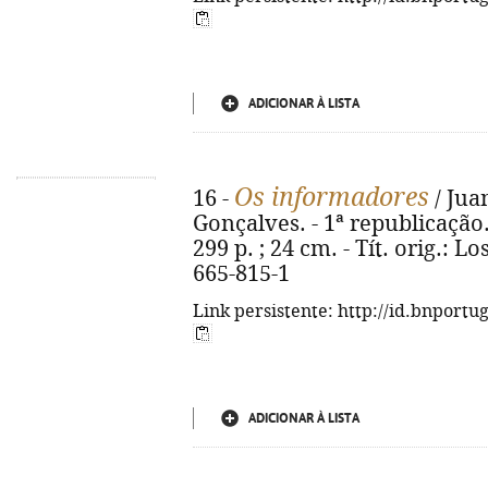
ADICIONAR À LISTA
Os informadores
16 -
/ Jua
Gonçalves. - 1ª republicação. 
299 p. ; 24 cm. - Tít. orig.: 
665-815-1
Link persistente: http://id.bnportu
ADICIONAR À LISTA