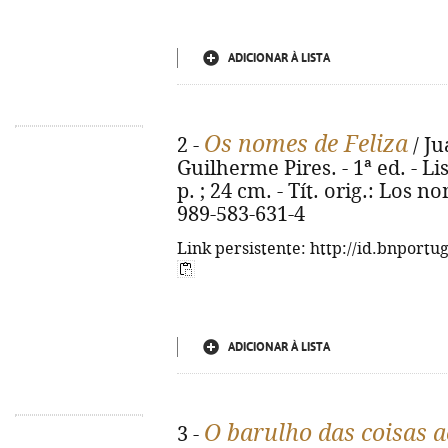
ADICIONAR À LISTA
Os nomes de Feliza
2 -
/ Ju
Guilherme Pires. - 1ª ed. - Li
p. ; 24 cm. - Tít. orig.: Los 
989-583-631-4
Link persistente: http://id.bnportu
ADICIONAR À LISTA
O barulho das coisas a
3 -