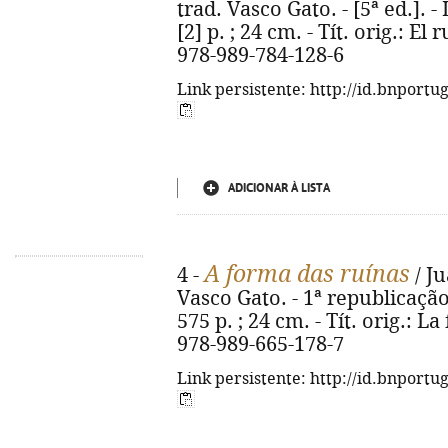
trad. Vasco Gato. - [5ª ed.]. -
[2] p. ; 24 cm. - Tít. orig.: El
978-989-784-128-6
Link persistente: http://id.bnportu
ADICIONAR À LISTA
A forma das ruínas
4 -
/ Ju
Vasco Gato. - 1ª republicação.
575 p. ; 24 cm. - Tít. orig.: L
978-989-665-178-7
Link persistente: http://id.bnportu