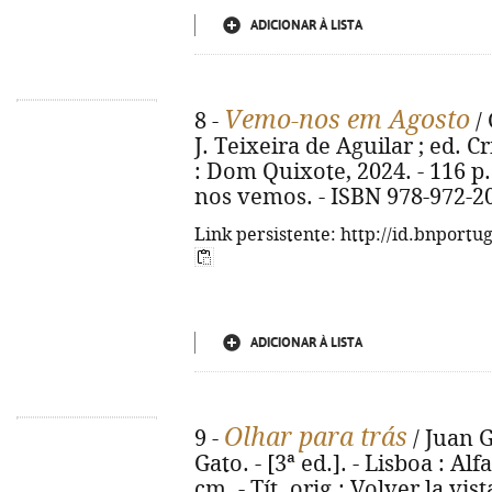
ADICIONAR À LISTA
Vemo-nos em Agosto
8 -
/ 
J. Teixeira de Aguilar ; ed. Cr
: Dom Quixote, 2024. - 116 p. 
nos vemos. - ISBN 978-972-2
Link persistente: http://id.bnportu
ADICIONAR À LISTA
Olhar para trás
9 -
/ Juan G
Gato. - [3ª ed.]. - Lisboa : Alf
cm. - Tít. orig.: Volver la vis