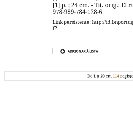
[1] p. ; 24 cm. - Tít. orig.: El
978-989-784-128-6
Link persistente: http://id.bnportu
ADICIONAR À LISTA
De
1
a
20
em
114
regist