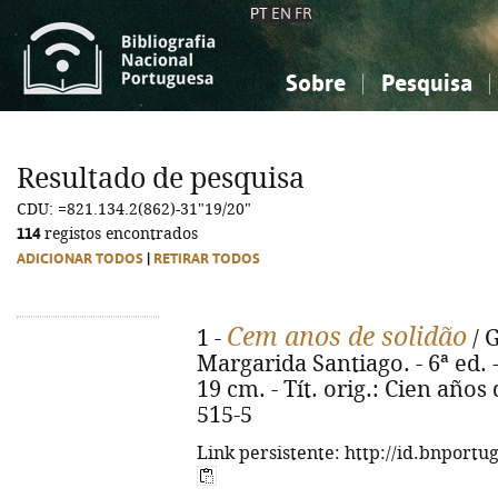
PT
EN
FR
Sobre
Pesquisa
Sobre a Bibliografia Nacional
Simples
Conhecimento, Informação...
Conhecimento, Informação...
Combinada
A
Resultado de pesquisa
Ciências sociais...
Ciências sociais...
CDU: =821.134.2(862)-31"19/20"
Arte, desporto...
Arte, desporto...
114
registos encontrados
ADICIONAR TODOS
|
RETIRAR TODOS
Cem anos de solidão
1 -
/ 
Margarida Santiago. - 6ª ed. - 
19 cm. - Tít. orig.: Cien años
515-5
Link persistente: http://id.bnportu