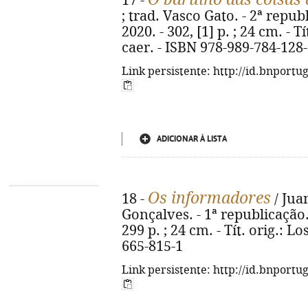
17 -
; trad. Vasco Gato. - 2ª repub
2020. - 302, [1] p. ; 24 cm. - T
caer. - ISBN 978-989-784-128
Link persistente: http://id.bnportu
ADICIONAR À LISTA
Os informadores
18 -
/ Jua
Gonçalves. - 1ª republicação. 
299 p. ; 24 cm. - Tít. orig.: 
665-815-1
Link persistente: http://id.bnportu