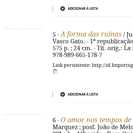
ADICIONAR À LISTA
A forma das ruínas
5 -
/ Ju
Vasco Gato. - 1ª republicação.
575 p. ; 24 cm. - Tít. orig.: L
978-989-665-178-7
Link persistente: http://id.bnportu
ADICIONAR À LISTA
O amor nos tempos de 
6 -
Marquez ; posf. João de Melo 