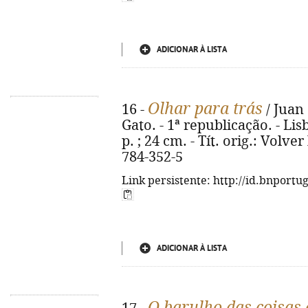
ADICIONAR À LISTA
Olhar para trás
16 -
/ Juan 
Gato. - 1ª republicação. - Lisb
p. ; 24 cm. - Tít. orig.: Volver
784-352-5
Link persistente: http://id.bnportu
ADICIONAR À LISTA
O barulho das coisas 