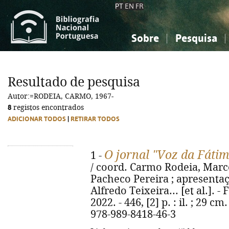
PT
EN
FR
Sobre
Pesquisa
Sobre a Bibliografia Nacional
Simples
Conhecimento, Informação...
Conhecimento, Informação...
Combinada
A
Resultado de pesquisa
Ciências sociais...
Ciências sociais...
Autor:=RODEIA, CARMO, 1967-
Arte, desporto...
Arte, desporto...
8
registos encontrados
ADICIONAR TODOS
|
RETIRAR TODOS
O jornal "Voz da Fáti
1 -
/ coord. Carmo Rodeia, Marco
Pacheco Pereira ; apresentaç
Alfredo Teixeira... [et al.]. 
2022. - 446, [2] p. : il. ; 29 c
978-989-8418-46-3