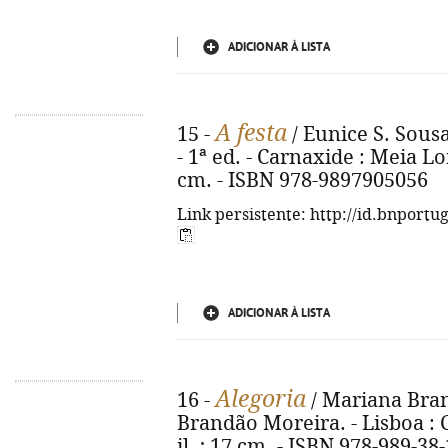
ADICIONAR À LISTA
A festa
15 -
/ Eunice S. Sousa
- 1ª ed. - Carnaxide : Meia Long
cm. - ISBN 978-9897905056
Link persistente: http://id.bnportu
ADICIONAR À LISTA
Alegoria
16 -
/ Mariana Bran
Brandão Moreira. - Lisboa : Ch
il. ; 17 cm. - ISBN 978-989-38