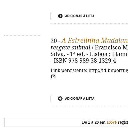
ADICIONAR À LISTA
A Estrelinha Madalan
20 -
resgate animal
/ Francisco M.
Silva. - 1ª ed. - Lisboa : Flami
- ISBN 978-989-38-1329-4
Link persistente: http://id.bnportu
ADICIONAR À LISTA
De
1
a
20
em
10576
regis