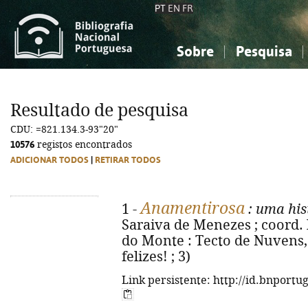
PT
EN
FR
Sobre
Pesquisa
Sobre a Bibliografia Nacional
Simples
Conhecimento, Informação...
Conhecimento, Informação...
Combinada
A
Resultado de pesquisa
Ciências sociais...
Ciências sociais...
CDU: =821.134.3-93"20"
Arte, desporto...
Arte, desporto...
10576
registos encontrados
ADICIONAR TODOS
|
RETIRAR TODOS
Anamentirosa
1 -
: uma his
Saraiva de Menezes ; coord. 
do Monte : Tecto de Nuvens, 2
felizes! ; 3)
Link persistente: http://id.bnportu