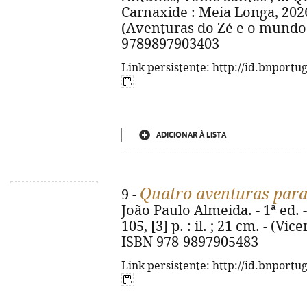
Carnaxide : Meia Longa, 2026. -
(Aventuras do Zé e o mundo d
9789897903403
Link persistente: http://id.bnportu
ADICIONAR À LISTA
Quatro aventuras para
9 -
João Paulo Almeida. - 1ª ed. 
105, [3] p. : il. ; 21 cm. - (V
ISBN 978-9897905483
Link persistente: http://id.bnportu