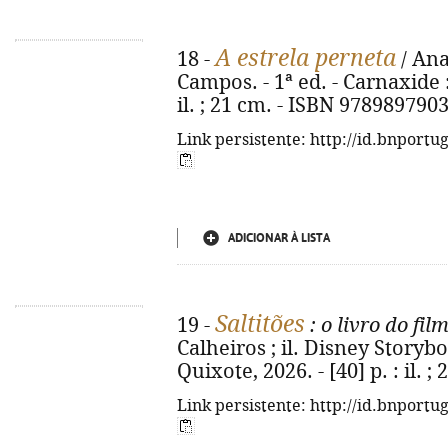
A estrela perneta
18 -
/ Ana
Campos. - 1ª ed. - Carnaxide :
il. ; 21 cm. - ISBN 978989790
Link persistente: http://id.bnportu
ADICIONAR À LISTA
Saltitões
19 -
: o livro do fil
Calheiros ; il. Disney Storyb
Quixote, 2026. - [40] p. : il. 
Link persistente: http://id.bnportu