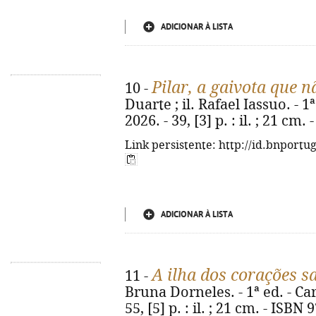
ADICIONAR À LISTA
Pilar, a gaivota que n
10 -
Duarte ; il. Rafael Iassuo. - 
2026. - 39, [3] p. : il. ; 21 c
Link persistente: http://id.bnportu
ADICIONAR À LISTA
A ilha dos corações sa
11 -
Bruna Dorneles. - 1ª ed. - Ca
55, [5] p. : il. ; 21 cm. - ISB