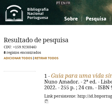
PT
EN
FR
Sobre
Pesquisa
Sobre a Bibliografia Nacional
Simples
Conhecimento, Informação...
Conhecimento, Informação...
Combinada
A
Resultado de pesquisa
Ciências sociais...
Ciências sociais...
CDU: =159.923(046)
Arte, desporto...
Arte, desporto...
8
registos encontrados
ADICIONAR TODOS
|
RETIRAR TODOS
Guia para uma vida si
1 -
Nuno Amador. - 2ª ed. - Lisbo
2022. - 255 p. ; 24 cm. - ISBN
Link persistente: http://id.bnportu