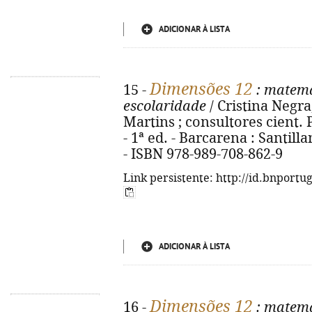
ADICIONAR À LISTA
Dimensões 12
15 -
: matemá
escolaridade
/ Cristina Negr
Martins ; consultores cient. 
- 1ª ed. - Barcarena : Santillan
- ISBN 978-989-708-862-9
Link persistente: http://id.bnportu
ADICIONAR À LISTA
Dimensões 12
16 -
: matemá