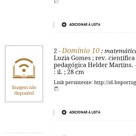
ADICIONAR À LISTA
Domínio 10
2 -
: matemática
Luzia Gomes ; rev. científica 
pedagógica Helder Martins. - 1ª
: il. ; 28 cm
Link persistente: http://id.bnportu
ADICIONAR À LISTA