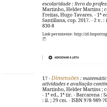
escolaridade
: livro do profes
Martinho, Helder Martins ; c
Freitas, Hugo Tavares. - 1ª ed.
Santillana, cop. 2017. - 2 v. :
830-8
Link persistente: http://id.bnportu
ADICIONAR À LISTA
Dimensões
17 -
: matemátic
atividades e avaliação contí
Martinho, Helder Martins ; c
- 1ª ed., 1ª tir. - Barcarena : 
: il. ; 29 cm. - ISBN 978-989-7