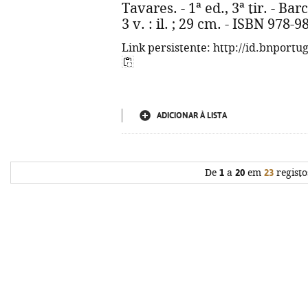
Tavares. - 1ª ed., 3ª tir. - Ba
3 v. : il. ; 29 cm. - ISBN 978-
Link persistente: http://id.bnportu
ADICIONAR À LISTA
De
1
a
20
em
23
registo