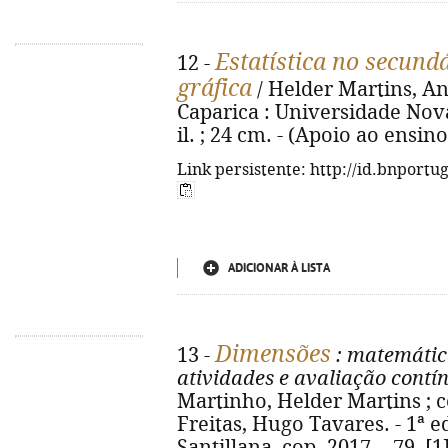
Estatística no secund
12 -
gráfica
/ Helder Martins, An
Caparica : Universidade Nova 
il. ; 24 cm. - (Apoio ao ensin
Link persistente: http://id.bnportu
ADICIONAR À LISTA
Dimensões
13 -
: matemátic
atividades e avaliação contí
Martinho, Helder Martins ; c
Freitas, Hugo Tavares. - 1ª ed.
Santillana, cop. 2017. - 79, [1]