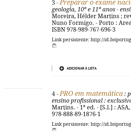
Preparar o exame naci
3 -
geologia, 10º e 11º anos - en
Moreira, Hélder Martins ; rev
Nuno Formigo. - Porto : Areal, 
ISBN 978-989-767-696-3
Link persistente: http://id.bnportu
ADICIONAR À LISTA
PRO em matemática
4 -
: 
ensino profissional
: exclusiv
Martins. - 1ª ed. - [S.l.] : ASA,
978-888-89-1876-1
Link persistente: http://id.bnportu