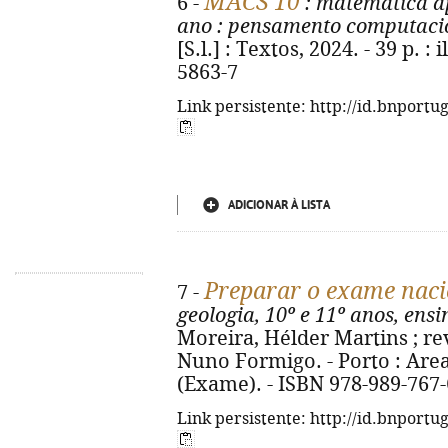
MACS 10
6 -
: matemática ap
ano
: pensamento computaci
[S.l.] : Textos, 2024. - 39 p. :
5863-7
Link persistente: http://id.bnportu
ADICIONAR À LISTA
Preparar o exame naci
7 -
geologia, 10º e 11º anos, ens
Moreira, Hélder Martins ; rev
Nuno Formigo. - Porto : Areal, 
(Exame). - ISBN 978-989-767-
Link persistente: http://id.bnportu