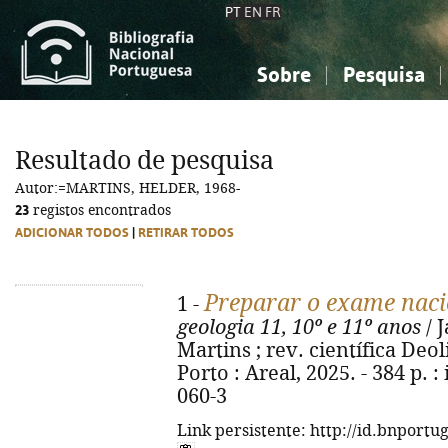
PT
EN
FR
Sobre
Pesquisa
Sobre a Bibliografia Nacional
Simples
Conhecimento, Informação...
Conhecimento, Informação...
Combinada
A
Resultado de pesquisa
Ciências sociais...
Ciências sociais...
Autor:=MARTINS, HELDER, 1968-
Arte, desporto...
Arte, desporto...
23
registos encontrados
ADICIONAR TODOS
|
RETIRAR TODOS
Preparar o exame naci
1 -
geologia 11, 10º e 11º anos
/ 
Martins ; rev. científica Deo
Porto : Areal, 2025. - 384 p. :
060-3
Link persistente: http://id.bnportu