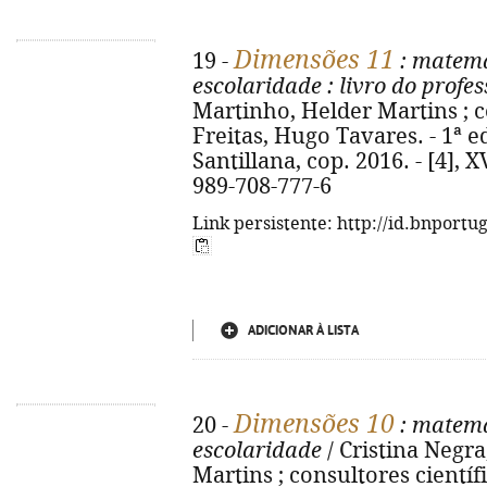
Dimensões 11
19 -
: matemá
escolaridade
: livro do profes
Martinho, Helder Martins ; c
Freitas, Hugo Tavares. - 1ª ed.
Santillana, cop. 2016. - [4], XV
989-708-777-6
Link persistente: http://id.bnportu
ADICIONAR À LISTA
Dimensões 10
20 -
: matemá
escolaridade
/ Cristina Negr
Martins ; consultores científ