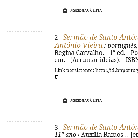
ADICIONAR À LISTA
Sermão de Santo Antóni
2 -
António Vieira
: português,
Regina Carvalho. - 1ª ed. - Port
cm. - (Arrumar ideias). - IS
Link persistente: http://id.bnportu
ADICIONAR À LISTA
Sermão de Santo Antón
3 -
11º ano
/ Auxília Ramos... [et 