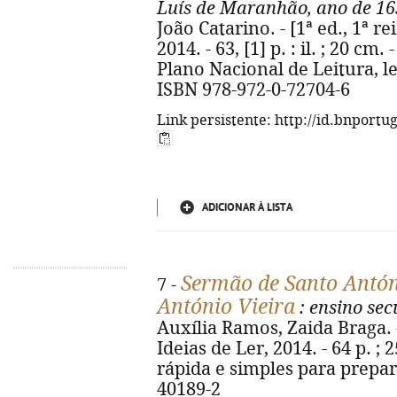
Luís de Maranhão, ano de 16
João Catarino. - [1ª ed., 1ª re
2014. - 63, [1] p. : il. ; 20 cm.
Plano Nacional de Leitura, le
ISBN 978-972-0-72704-6
Link persistente: http://id.bnportu
ADICIONAR À LISTA
Sermão de Santo Antóni
7 -
António Vieira
: ensino se
Auxília Ramos, Zaida Braga. - 
Ideias de Ler, 2014. - 64 p. ;
rápida e simples para prepara
40189-2