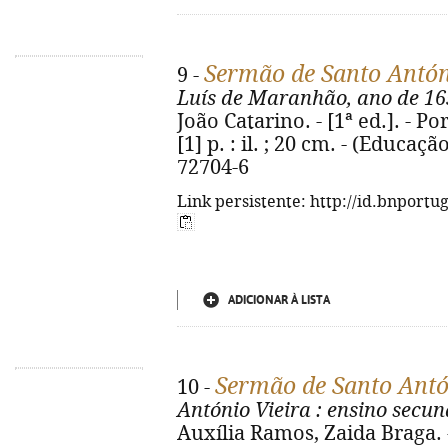
Sermão de Santo Antó
9 -
Luís de Maranhão, ano de 16
João Catarino. - [1ª ed.]. - Po
[1] p. : il. ; 20 cm. - (Educaçã
72704-6
Link persistente: http://id.bnportu
ADICIONAR À LISTA
Sermão de Santo Antó
10 -
António Vieira
: ensino secun
Auxília Ramos, Zaida Braga. - 