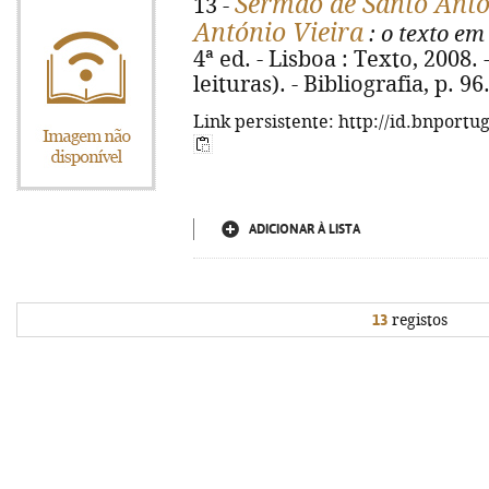
Sermão de Santo Antón
13 -
António Vieira
: o texto em
4ª ed. - Lisboa : Texto, 2008. -
leituras). - Bibliografia, p. 9
Link persistente: http://id.bnportu
ADICIONAR À LISTA
13
registos