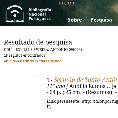
PT
EN
FR
Sobre
Pesquisa
Sobre a Bibliografia Nacional
Simples
Conhecimento, Informação...
Conhecimento, Informação...
Combinada
A
Resultado de pesquisa
Ciências sociais...
Ciências sociais...
CDU: =821.134.3-5VIEIRA, ANTONIO.09(072)
Arte, desporto...
Arte, desporto...
13
registos encontrados
ADICIONAR TODOS
|
RETIRAR TODOS
Sermão de Santo Antón
1 -
11º ano
/ Auxília Ramos... [et
- 64 p. ; 25 cm. - (Resumos).
Link persistente: http://id.bnportu