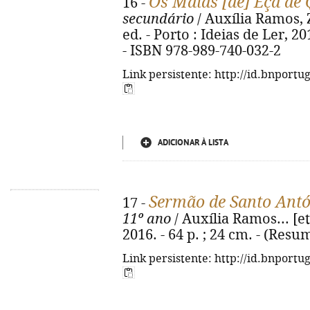
Os Maias [de] Eça de 
16 -
secundário
/ Auxília Ramos, Z
ed. - Porto : Ideias de Ler, 20
- ISBN 978-989-740-032-2
Link persistente: http://id.bnportu
ADICIONAR À LISTA
Sermão de Santo Antó
17 -
11º ano
/ Auxília Ramos... [et 
2016. - 64 p. ; 24 cm. - (Res
Link persistente: http://id.bnportu