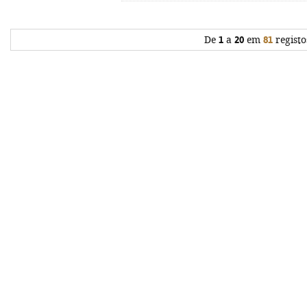
De
1
a
20
em
81
registo