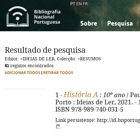
PT
EN
FR
Sobre
Pesquisa
Sobre a Bibliografia Nacional
Simples
Conhecimento, Informação...
Conhecimento, Informação...
Combinada
A
Resultado de pesquisa
Ciências sociais...
Ciências sociais...
Editor: =IDEIAS DE LER, Colecção: =RESUMOS
Arte, desporto...
Arte, desporto...
81
registos encontrados
ADICIONAR TODOS
|
RETIRAR TODOS
História A
1 -
: 10º ano
/ Pau
Porto : Ideias de Ler, 2021. - 
ISBN 978-989-740-031-5
Link persistente: http://id.bnportu