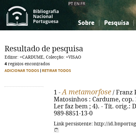
PT
EN
FR
Sobre
Pesquisa
Sobre a Bibliografia Nacional
Simples
Conhecimento, Informação...
Conhecimento, Informação...
Combinada
A
Resultado de pesquisa
Ciências sociais...
Ciências sociais...
Editor: =CARDUME, Colecção: =VISAO
Arte, desporto...
Arte, desporto...
4
registos encontrados
ADICIONAR TODOS
|
RETIRAR TODOS
A metamorfose
1 -
/ Franz K
Matosinhos : Cardume, cop. 20
Ler faz bem ; 4). - Tít. orig.
989-8851-13-0
Link persistente: http://id.bnportu