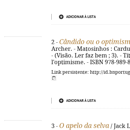
ADICIONAR À LISTA
Cândido ou o optimis
2 -
Archer. - Matosinhos : Cardum
- (Visão. Ler faz bem ; 3). - T
l'optimisme. - ISBN 978-989-
Link persistente: http://id.bnportu
ADICIONAR À LISTA
O apelo da selva
3 -
/ Jack 