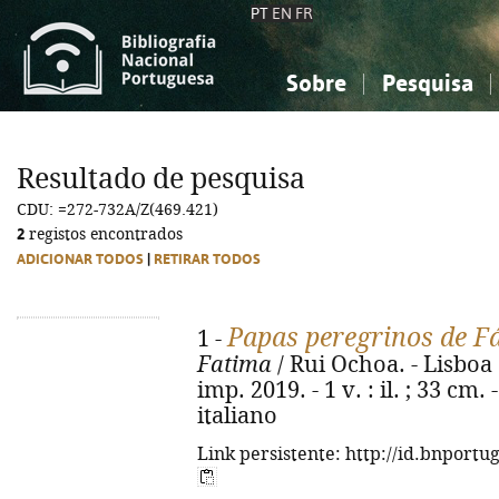
PT
EN
FR
Sobre
Pesquisa
Sobre a Bibliografia Nacional
Simples
Conhecimento, Informação...
Conhecimento, Informação...
Combinada
A
Resultado de pesquisa
Ciências sociais...
Ciências sociais...
CDU: =272-732A/Z(469.421)
Arte, desporto...
Arte, desporto...
2
registos encontrados
ADICIONAR TODOS
|
RETIRAR TODOS
Papas peregrinos de F
1 -
Fatima
/ Rui Ochoa. - Lisboa 
imp. 2019. - 1 v. : il. ; 33 cm
italiano
Link persistente: http://id.bnportu