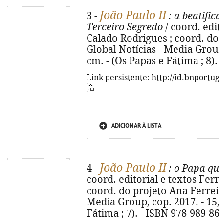
João Paulo II
3 -
: a beatifi
Terceiro Segredo
/ coord. edi
Calado Rodrigues ; coord. do p
Global Notícias - Media Group, 
cm. - (Os Papas e Fátima ; 8)
Link persistente: http://id.bnportu
ADICIONAR À LISTA
João Paulo II
4 -
: o Papa q
coord. editorial e textos Fe
coord. do projeto Ana Ferreira.
Media Group, cop. 2017. - 15, [
Fátima ; 7). - ISBN 978-989-8