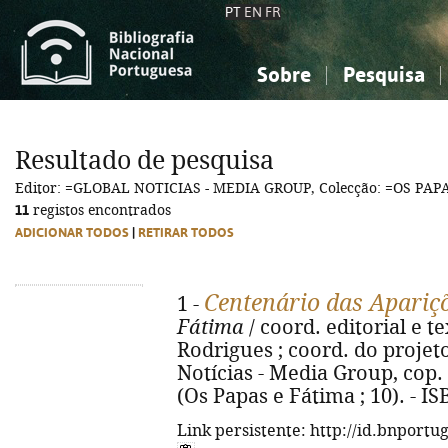
PT
EN
FR
Sobre
Pesquisa
Sobre a Bibliografia Nacional
Simples
Conhecimento, Informação...
Conhecimento, Informação...
Combinada
A
Resultado de pesquisa
Ciências sociais...
Ciências sociais...
Editor: =GLOBAL NOTICIAS - MEDIA GROUP, Colecção: =OS PAP
Arte, desporto...
Arte, desporto...
11
registos encontrados
ADICIONAR TODOS
|
RETIRAR TODOS
Centenário das Apariç
1 -
Fátima
/ coord. editorial e 
Rodrigues ; coord. do projeto 
Notícias - Media Group, cop. 201
(Os Papas e Fátima ; 10). - I
Link persistente: http://id.bnportu