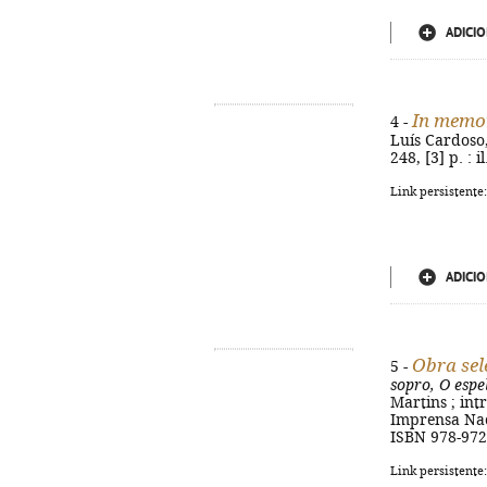
ADICIO
In memo
4 -
Luís Cardoso,
248, [3] p. : 
Link persistente
ADICIO
Obra sel
5 -
sopro, O espe
Martins ; int
Imprensa Naci
ISBN 978-972
Link persistente