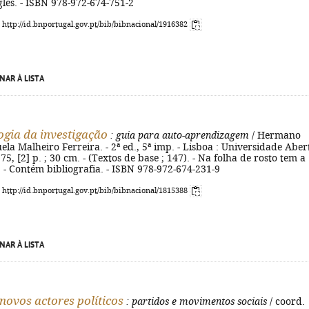
lês. - ISBN 978-972-674-751-2
: http://id.bnportugal.gov.pt/bib/bibnacional/1916382
NAR À LISTA
gia da investigação
: guia para auto-aprendizagem
/ Hermano
a Malheiro Ferreira. - 2ª ed., 5ª imp. - Lisboa : Universidade Aber
75, [2] p. ; 30 cm. - (Textos de base ; 147). - Na folha de rosto tem a
 - Contém bibliografia. - ISBN 978-972-674-231-9
: http://id.bnportugal.gov.pt/bib/bibnacional/1815388
NAR À LISTA
 novos actores políticos
: partidos e movimentos sociais
/ coord.