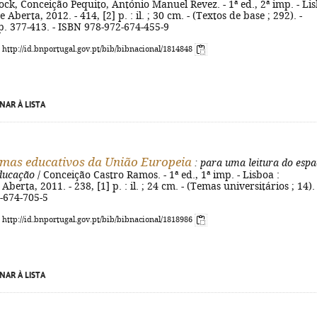
ock, Conceição Pequito, António Manuel Revez. - 1ª ed., 2ª imp. - Li
 Aberta, 2012. - 414, [2] p. : il. ; 30 cm. - (Textos de base ; 292). -
 p. 377-413. - ISBN 978-972-674-455-9
: http://id.bnportugal.gov.pt/bib/bibnacional/1814848
NAR À LISTA
emas educativos da União Europeia
: para uma leitura do esp
ducação
/ Conceição Castro Ramos. - 1ª ed., 1ª imp. - Lisboa :
berta, 2011. - 238, [1] p. : il. ; 24 cm. - (Temas universitários ; 14). 
-674-705-5
: http://id.bnportugal.gov.pt/bib/bibnacional/1818986
NAR À LISTA