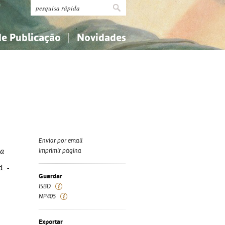
de Publicação
Novidades
s
Religião...
Religião...
Ciências aplicadas...
Ciências aplicadas...
História, geografia, biografias...
História, geografia, biografias...
Enviar por email
 a
Imprimir página
. -
Guardar
ISBD
NP405
Exportar