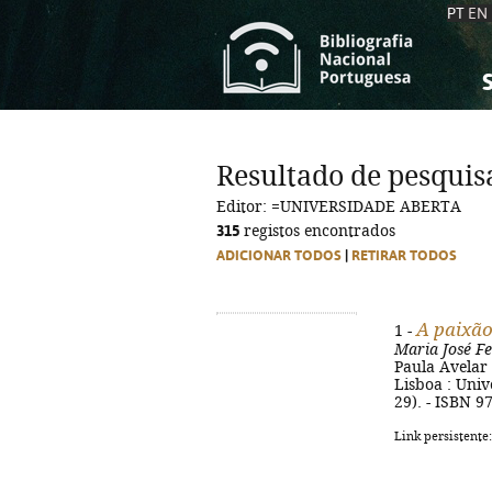
PT
EN
S
S
C
C
Resultado de pesquis
C
C
Editor: =UNIVERSIDADE ABERTA
A
A
315
registos encontrados
ADICIONAR TODOS
|
RETIRAR TODOS
A paixão
1 -
Maria José F
Paula Avelar 
Lisboa : Unive
29). - ISBN 9
Link persistente