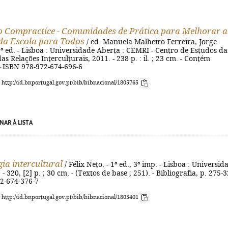
o Compractice - Comunidades de Prática para Melhorar a
da Escola para Todos
/ ed. Manuela Malheiro Ferreira, Jorge
1ª ed. - Lisboa : Universidade Aberta : CEMRI - Centro de Estudos da
s Relações Interculturais, 2011. - 238 p. : il. ; 23 cm. - Contém
 - ISBN 978-972-674-696-6
: http://id.bnportugal.gov.pt/bib/bibnacional/1805765
NAR À LISTA
gia intercultural
/ Félix Neto. - 1ª ed., 3ª imp. - Lisboa : Universid
- 320, [2] p. ; 30 cm. - (Textos de base ; 251). - Bibliografia, p. 275-3
72-674-376-7
: http://id.bnportugal.gov.pt/bib/bibnacional/1805401