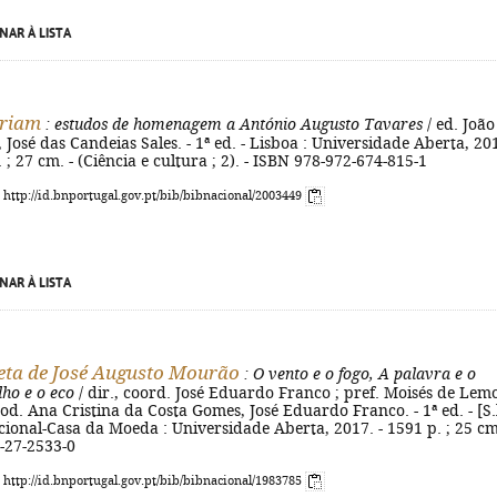
NAR À LISTA
riam
: estudos de homenagem a António Augusto Tavares
/ ed. João
 José das Candeias Sales. - 1ª ed. - Lisboa : Universidade Aberta, 201
il. ; 27 cm. - (Ciência e cultura ; 2). - ISBN 978-972-674-815-1
: http://id.bnportugal.gov.pt/bib/bibnacional/2003449
NAR À LISTA
eta de José Augusto Mourão
: O vento e o fogo, A palavra e o
lho e o eco
/ dir., coord. José Eduardo Franco ; pref. Moisés de Lem
rod. Ana Cristina da Costa Gomes, José Eduardo Franco. - 1ª ed. - [S.l
onal-Casa da Moeda : Universidade Aberta, 2017. - 1591 p. ; 25 cm
-27-2533-0
: http://id.bnportugal.gov.pt/bib/bibnacional/1983785