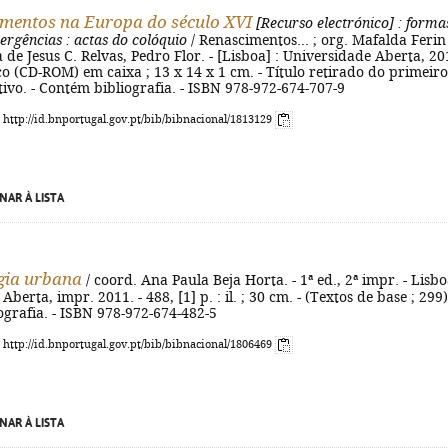
mentos na Europa do século XVI
[Recurso electrónico]
: forma
vergências
: actas do colóquio
/ Renascimentos... ; org. Mafalda Ferin
de Jesus C. Relvas, Pedro Flor. - [Lisboa] : Universidade Aberta, 20
ico (CD-ROM) em caixa ; 13 x 14 x 1 cm. - Título retirado do primeiro
ivo. - Contém bibliografia. - ISBN 978-972-674-707-9
: http://id.bnportugal.gov.pt/bib/bibnacional/1813129
NAR À LISTA
gia urbana
/ coord. Ana Paula Beja Horta. - 1ª ed., 2ª impr. - Lisbo
berta, impr. 2011. - 488, [1] p. : il. ; 30 cm. - (Textos de base ; 299).
grafia. - ISBN 978-972-674-482-5
: http://id.bnportugal.gov.pt/bib/bibnacional/1806469
NAR À LISTA