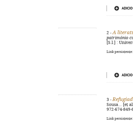
ADICIO
A litera
2 -
património cul
[S.l.] : Unive
Link persistente
ADICIO
Refugiad
3 -
Sousa... [et a
972-674-849-
Link persistente