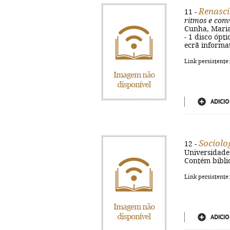
Renasci
11 -
ritmos e con
Cunha, Maria 
- 1 disco ópt
ecrã informat
Link persistente
ADICIO
Sociolo
12 -
Universidade A
Contém biblio
Link persistente
ADICIO