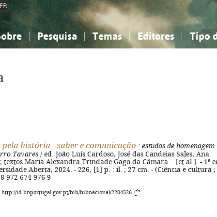
FR
Sobre
Pesquisa
Temas
Editores
Tipo 
obre a Bibliografia Nacional
imples
onhecimento, Informação...
onhecimento, Informação...
Combinada
A minha lista
Como utilizar
Filosofia, psicologia...
Filosofia, psicologia...
Perguntas frequente
a
iências sociais...
iências sociais...
Ciências exatas e naturais...
Ciências exatas e naturais...
rte, desporto...
rte, desporto...
Literatura, linguística...
Literatura, linguística...
 pela história - saber e comunicação
: estudos de homenagem
erro Tavares
/ ed. João Luís Cardoso, José das Candeias Sales, Ana
; textos Maria Alexandra Trindade Gago da Câmara... [et al.]. - 1ª ed
rsidade Aberta, 2024. - 226, [1] p. : il. ; 27 cm. - (Ciência e cultura ;
78-972-674-976-9
: http://id.bnportugal.gov.pt/bib/bibnacional/2204526