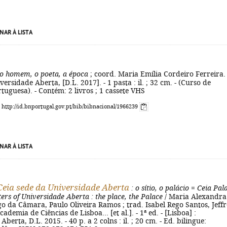
NAR À LISTA
 o homem, o poeta, a época
; coord. Maria Emília Cordeiro Ferreira. 
versidade Aberta, [D.L. 2017]. - 1 pasta : il. ; 32 cm. - (Curso de
rtuguesa). - Contém: 2 livros ; 1 cassete VHS
: http://id.bnportugal.gov.pt/bib/bibnacional/1966239
NAR À LISTA
Ceia sede da Universidade Aberta
: o sítio, o palácio
=
Ceia Pal
ers of Universidade Aberta
: the place, the Palace
/ Maria Alexandra
 da Câmara, Paulo Oliveira Ramos ; trad. Isabel Rego Santos, Jeff
Academia de Ciências de Lisboa... [et al.]. - 1ª ed. - [Lisboa] :
berta, D.L. 2015. - 40 p. a 2 colns : il. ; 20 cm. - Ed. bilingue: