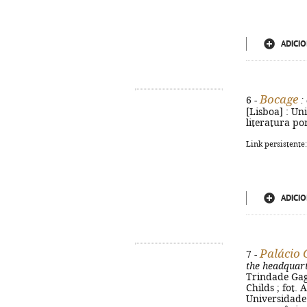
ADICIO
Bocage
6 -
:
[Lisboa] : Uni
literatura po
Link persistente
ADICIO
Palácio 
7 -
the headquart
Trindade Gago
Childs ; fot. 
Universidade A