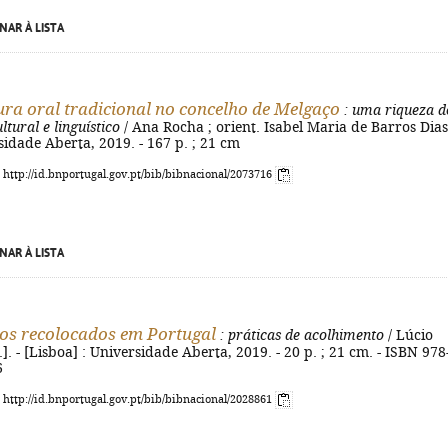
NAR À LISTA
tura oral tradicional no concelho de Melgaço
: uma riqueza d
tural e linguístico
/ Ana Rocha ; orient. Isabel Maria de Barros Dias.
rsidade Aberta, 2019. - 167 p. ; 21 cm
: http://id.bnportugal.gov.pt/bib/bibnacional/2073716
NAR À LISTA
os recolocados em Portugal
: práticas de acolhimento
/ Lúcio
l.]. - [Lisboa] : Universidade Aberta, 2019. - 20 p. ; 21 cm. - ISBN 978
6
: http://id.bnportugal.gov.pt/bib/bibnacional/2028861