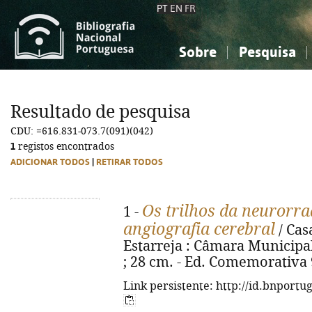
PT
EN
FR
Sobre
Pesquisa
Sobre a Bibliografia Nacional
Simples
Conhecimento, Informação...
Conhecimento, Informação...
Combinada
A
Resultado de pesquisa
Ciências sociais...
Ciências sociais...
CDU: =616.831-073.7(091)(042)
Arte, desporto...
Arte, desporto...
1
registos encontrados
ADICIONAR TODOS
|
RETIRAR TODOS
Os trilhos da neurorra
1 -
angiografia cerebral
/ Cas
Estarreja : Câmara Municipal d
; 28 cm. - Ed. Comemorativa 
Link persistente: http://id.bnportu