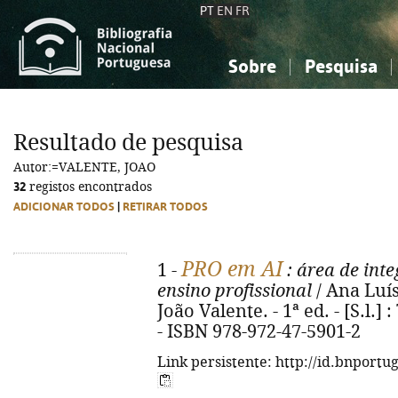
PT
EN
FR
Sobre
Pesquisa
Sobre a Bibliografia Nacional
Simples
Conhecimento, Informação...
Conhecimento, Informação...
Combinada
A
Resultado de pesquisa
Ciências sociais...
Ciências sociais...
Autor:=VALENTE, JOAO
Arte, desporto...
Arte, desporto...
32
registos encontrados
ADICIONAR TODOS
|
RETIRAR TODOS
PRO em AI
1 -
: área de int
ensino profissional
/ Ana Luísa
João Valente. - 1ª ed. - [S.l.] :
- ISBN 978-972-47-5901-2
Link persistente: http://id.bnportu