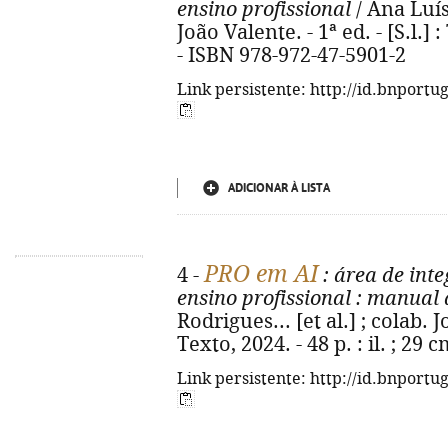
ensino profissional
/ Ana Luísa
João Valente. - 1ª ed. - [S.l.] :
- ISBN 978-972-47-5901-2
Link persistente: http://id.bnportu
ADICIONAR À LISTA
PRO em AI
4 -
: área de int
ensino profissional
: manual 
Rodrigues... [et al.] ; colab. Jo
Texto, 2024. - 48 p. : il. ; 29
Link persistente: http://id.bnportu