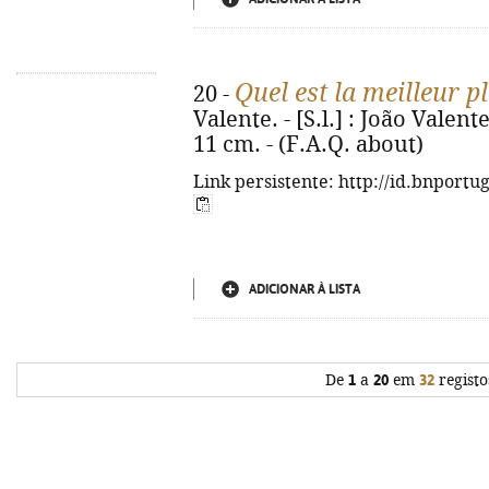
Quel est la meilleur p
20 -
Valente. - [S.l.] : João Valente,
11 cm. - (F.A.Q. about)
Link persistente: http://id.bnportu
ADICIONAR À LISTA
De
1
a
20
em
32
registo