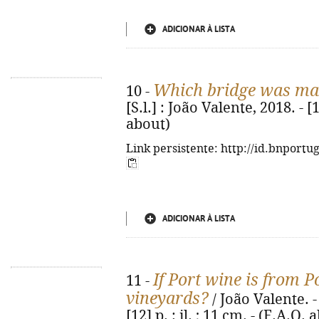
ADICIONAR À LISTA
Which bridge was mad
10 -
[S.l.] : João Valente, 2018. - [1
about)
Link persistente: http://id.bnportu
ADICIONAR À LISTA
If Port wine is from P
11 -
vineyards?
/ João Valente. - 
[12] p. : il. ; 11 cm. - (F.A.Q. 