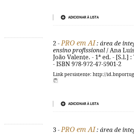
ADICIONAR À LISTA
PRO em AI
2 -
: área de int
ensino profissional
/ Ana Luísa
João Valente. - 1ª ed. - [S.l.] :
- ISBN 978-972-47-5901-2
Link persistente: http://id.bnportu
ADICIONAR À LISTA
PRO em AI
3 -
: área de int