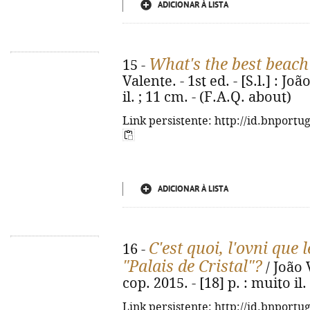
ADICIONAR À LISTA
What's the best beac
15 -
Valente. - 1st ed. - [S.l.] : Jo
il. ; 11 cm. - (F.A.Q. about)
Link persistente: http://id.bnportu
ADICIONAR À LISTA
C'est quoi, l'ovni que l
16 -
"Palais de Cristal"?
/ João V
cop. 2015. - [18] p. : muito il
Link persistente: http://id.bnportu