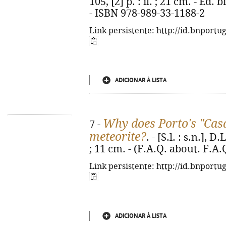
105, [2] p. : il. ; 21 cm. - Ed
- ISBN 978-989-33-1188-2
Link persistente: http://id.bnportu
ADICIONAR À LISTA
Why does Porto's "Casa
7 -
meteorite?
. - [S.l. : s.n.], D
; 11 cm. - (F.A.Q. about. F.A
Link persistente: http://id.bnportu
ADICIONAR À LISTA