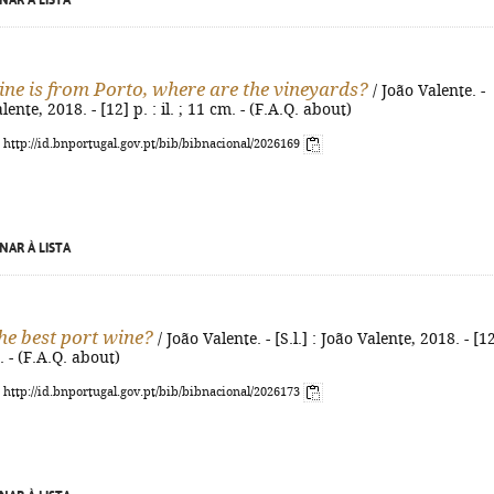
NAR À LISTA
wine is from Porto, where are the vineyards?
/ João Valente. -
alente, 2018. - [12] p. : il. ; 11 cm. - (F.A.Q. about)
: http://id.bnportugal.gov.pt/bib/bibnacional/2026169
NAR À LISTA
he best port wine?
/ João Valente. - [S.l.] : João Valente, 2018. - [1
m. - (F.A.Q. about)
: http://id.bnportugal.gov.pt/bib/bibnacional/2026173