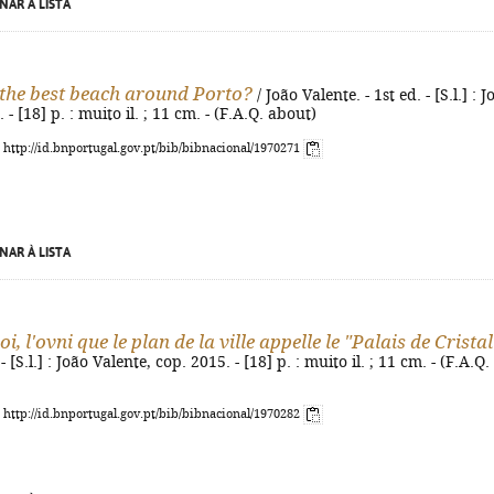
NAR À LISTA
the best beach around Porto?
/ João Valente. - 1st ed. - [S.l.] : J
 - [18] p. : muito il. ; 11 cm. - (F.A.Q. about)
: http://id.bnportugal.gov.pt/bib/bibnacional/1970271
NAR À LISTA
oi, l'ovni que le plan de la ville appelle le "Palais de Crista
 [S.l.] : João Valente, cop. 2015. - [18] p. : muito il. ; 11 cm. - (F.A.Q.
: http://id.bnportugal.gov.pt/bib/bibnacional/1970282