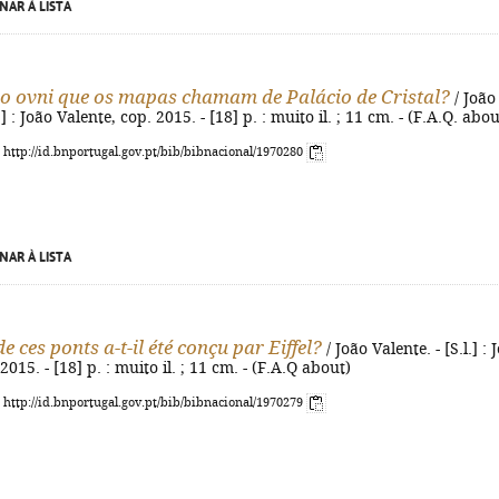
NAR À LISTA
 o ovni que os mapas chamam de Palácio de Cristal?
/ João
l.] : João Valente, cop. 2015. - [18] p. : muito il. ; 11 cm. - (F.A.Q. abou
: http://id.bnportugal.gov.pt/bib/bibnacional/1970280
NAR À LISTA
e ces ponts a-t-il été conçu par Eiffel?
/ João Valente. - [S.l.] : 
2015. - [18] p. : muito il. ; 11 cm. - (F.A.Q about)
: http://id.bnportugal.gov.pt/bib/bibnacional/1970279