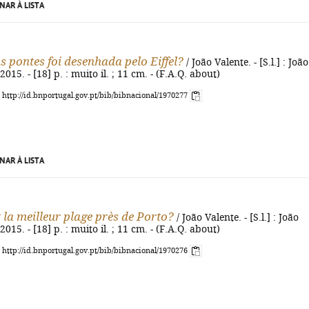
NAR À LISTA
s pontes foi desenhada pelo Eiffel?
/ João Valente. - [S.l.] : João
2015. - [18] p. : muito il. ; 11 cm. - (F.A.Q. about)
: http://id.bnportugal.gov.pt/bib/bibnacional/1970277
NAR À LISTA
t la meilleur plage près de Porto?
/ João Valente. - [S.l.] : João
2015. - [18] p. : muito il. ; 11 cm. - (F.A.Q. about)
: http://id.bnportugal.gov.pt/bib/bibnacional/1970276