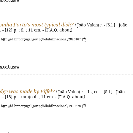
NAR À LISTA
esinha Porto's most typical dish?
/ João Valente. - [S.l.] : João
 - [12] p. : il. ; 11 cm. - (F.A.Q. about)
: http://id.bnportugal.gov.pt/bib/bibnacional/2026167
NAR À LISTA
dge was made by Eiffel?
/ João Valente. - 1st ed. - [S.l.] : João
 - [18] p. : muito il. ; 11 cm. - (F.A.Q. about)
: http://id.bnportugal.gov.pt/bib/bibnacional/1970278