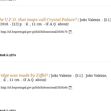
he U.F.O. that maps call Crystal Palace?
/ João Valente. - [S.l.]
2018. - [12] p. : il. ; 11 cm. - (F.A.Q. about)
: http://id.bnportugal.gov.pt/bib/bibnacional/2026170
NAR À LISTA
idge was made by Eiffel?
/ João Valente. - [S.l.] : João Valente,
 : il. ; 11 cm. - (F.A.Q. about)
: http://id.bnportugal.gov.pt/bib/bibnacional/2026164