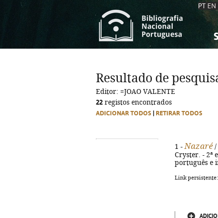
PT
EN
S
S
C
C
Resultado de pesquis
C
C
Editor: =JOAO VALENTE
A
A
22
registos encontrados
ADICIONAR TODOS
|
RETIRAR TODOS
Nazaré
1 -
/
Cryster. - 2ª e
português e i
Link persistente
ADICIO