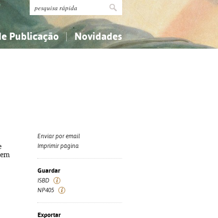
de Publicação
Novidades
s
Religião...
Religião...
Ciências aplicadas...
Ciências aplicadas...
História, geografia, biografias...
História, geografia, biografias...
Enviar por email
e
Imprimir página
e em
Guardar
ISBD
NP405
Exportar