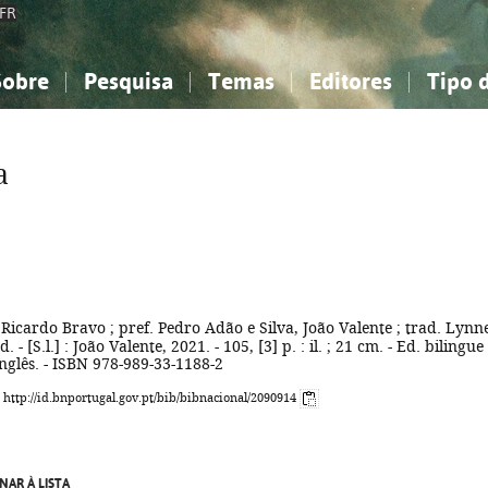
FR
Sobre
Pesquisa
Temas
Editores
Tipo 
obre a Bibliografia Nacional
imples
onhecimento, Informação...
onhecimento, Informação...
Combinada
A minha lista
Como utilizar
Filosofia, psicologia...
Filosofia, psicologia...
Perguntas frequente
a
iências sociais...
iências sociais...
Ciências exatas e naturais...
Ciências exatas e naturais...
rte, desporto...
rte, desporto...
Literatura, linguística...
Literatura, linguística...
 Ricardo Bravo ; pref. Pedro Adão e Silva, João Valente ; trad. Lynn
d. - [S.l.] : João Valente, 2021. - 105, [3] p. : il. ; 21 cm. - Ed. bilingu
nglês. - ISBN 978-989-33-1188-2
: http://id.bnportugal.gov.pt/bib/bibnacional/2090914
NAR À LISTA