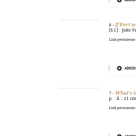
ADICIO
If Port 
6 -
[S.l.] : João V
Link persistente
ADICIO
What's t
7 -
p. : il. ; 11 c
Link persistente