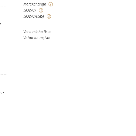
MarcXchange
ISO2709
ISO2709(ISIS)
e
Ver a minha lista
Voltar ao registo
. -