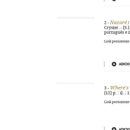
Nazaré
2 -
/
Cryster. - [S.l
português e i
Link persistente
ADICIO
Where's
3 -
[12] p. : il. ;
Link persistente
ADICIO