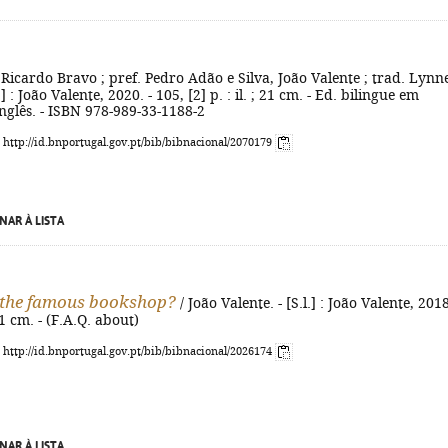
 Ricardo Bravo ; pref. Pedro Adão e Silva, João Valente ; trad. Lynn
.] : João Valente, 2020. - 105, [2] p. : il. ; 21 cm. - Ed. bilingue em
nglês. - ISBN 978-989-33-1188-2
: http://id.bnportugal.gov.pt/bib/bibnacional/2070179
NAR À LISTA
 the famous bookshop?
/ João Valente. - [S.l.] : João Valente, 2018
 11 cm. - (F.A.Q. about)
: http://id.bnportugal.gov.pt/bib/bibnacional/2026174
NAR À LISTA