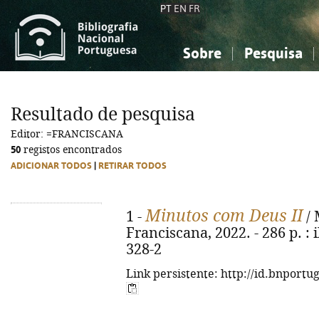
PT
EN
FR
Sobre
Pesquisa
Sobre a Bibliografia Nacional
Simples
Conhecimento, Informação...
Conhecimento, Informação...
Combinada
A
Resultado de pesquisa
Ciências sociais...
Ciências sociais...
Editor: =FRANCISCANA
Arte, desporto...
Arte, desporto...
50
registos encontrados
ADICIONAR TODOS
|
RETIRAR TODOS
Minutos com Deus II
1 -
/ 
Franciscana, 2022. - 286 p. : i
328-2
Link persistente: http://id.bnportu