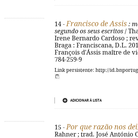
Francisco de Assis
14 -
: m
segundo os seus escritos
/ Th
Irene Bernardo Cardoso ; re
Braga : Franciscana, D.L. 2012.
François d'Ássis maître de vie
784-259-9
Link persistente: http://id.bnportu
ADICIONAR À LISTA
Por que razão nos dei
15 -
Rahner ; trad. José António 