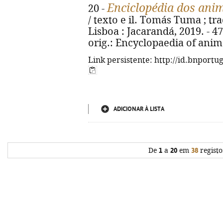
Enciclopédia dos anim
20 -
/ texto e il. Tomás Tuma ; tra
Lisboa : Jacarandá, 2019. - 47, 
orig.: Encyclopaedia of anim
Link persistente: http://id.bnportu
ADICIONAR À LISTA
De
1
a
20
em
38
registo