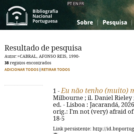
PT
EN
FR
Sobre
Pesquisa
Sobre a Bibliografia Nacional
Simples
Conhecimento, Informação...
Conhecimento, Informação...
Combinada
A
Resultado de pesquisa
Ciências sociais...
Ciências sociais...
Autor:=CABRAL, AFONSO REIS, 1990-
Arte, desporto...
Arte, desporto...
38
registos encontrados
ADICIONAR TODOS
|
RETIRAR TODOS
Eu não tenho (muito) 
1 -
Milbourne ; il. Daniel Rieley 
ed. - Lisboa : Jacarandá, 2026. -
orig.: I'm not (very) afraid o
18-5
Link persistente: http://id.bnportu