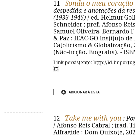
Sonda o meu coração 
11 -
despedida e anotações da res
(1933-1945)
/ ed. Helmut Gol
Schneider ; pref. Afonso Reis 
Samuel Oliveira, Bernardo Fer
& Paz : IEAC-GO Instituto d
Catolicismo & Globalização, 20
(Não-ficção. Biografia). - IS
Link persistente: http://id.bnportu
ADICIONAR À LISTA
Take me with you
12 -
: Po
/ Afonso Reis Cabral ; trad. Ti
Alfragide : Dom Quixote, 2021. -