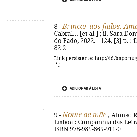
ADICIONAR À LISTA
Brincar aos fados, Amá
8 -
Cabral... [et al.] ; il. Sara 
do Fado, 2022. - 124, [3] p. : 
82-2
Link persistente: http://id.bnportu
ADICIONAR À LISTA
Nome de mãe
9 -
/ Afonso Rei
Lisboa : Companhia das Letras,
ISBN 978-989-665-911-0