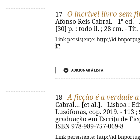
O incrível livro sem f
17 -
Afonso Reis Cabral. - 1ª ed. -
[30] p. : todo il. ; 28 cm. - T
Link persistente: http://id.bnportu
ADICIONAR À LISTA
A ficção é a verdade a
18 -
Cabral... [et al.]. - Lisboa : 
Lusófonas, cop. 2019. - 113 ; 
graduação em Escrita de Ficç
ISBN 978-989-757-069-8
Link persistente: http://id.bnportu