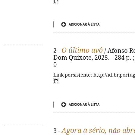
ADICIONAR À LISTA
O último avô
2 -
/ Afonso Rei
Dom Quixote, 2025. - 284 p. ;
0
Link persistente: http://id.bnportu
ADICIONAR À LISTA
Agora a sério, não abra
3 -