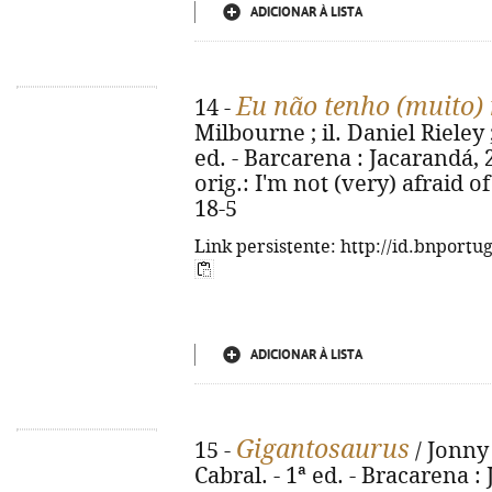
ADICIONAR À LISTA
Eu não tenho (muito)
14 -
Milbourne ; il. Daniel Rieley 
ed. - Barcarena : Jacarandá, 202
orig.: I'm not (very) afraid o
18-5
Link persistente: http://id.bnportu
ADICIONAR À LISTA
Gigantosaurus
15 -
/ Jonny
Cabral. - 1ª ed. - Bracarena : J