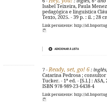
Hey, you!
6 -
: inglês, 6º ano
Isabel Teixeira, Paula Menez
pedagógica e linguística Cláudi
Texto, 2025. - 39 p. : il. ; 28
Link persistente: http://id.bnportu
ADICIONAR À LISTA
Ready, set, go! 6
7 -
: inglês
Catarina Pedrosa ; consultor
Tucker. - 1ª ed. - [S.l.] : ASA, 2
ISBN 978-989-23-6438-4
Link persistente: http://id.bnportu