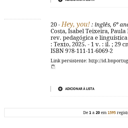
Hey, you!
20 -
: inglês, 6º an
Costa, Isabel Teixeira, Paula
rev. pedagógica e linguística C
: Texto, 2025. - 1 v. : il. ; 29 c
ISBN 978-111-11-6069-2
Link persistente: http://id.bnportu
ADICIONAR À LISTA
De
1
a
20
em
1595
regist