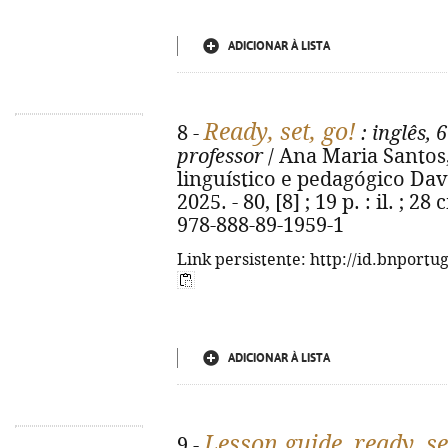
ADICIONAR À LISTA
Ready, set, go!
8 -
: inglês, 
professor
/ Ana Maria Santos,
linguístico e pedagógico Dave 
2025. - 80, [8] ; 19 p. : il. ; 2
978-888-89-1959-1
Link persistente: http://id.bnportu
ADICIONAR À LISTA
Lesson guide, ready, se
9 -