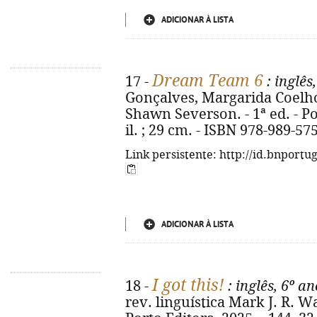
ADICIONAR À LISTA
Dream Team 6
17 -
: inglês
Gonçalves, Margarida Coelho ;
Shawn Severson. - 1ª ed. - Por
il. ; 29 cm. - ISBN 978-989-57
Link persistente: http://id.bnportu
ADICIONAR À LISTA
I got this!
18 -
: inglês, 6º an
rev. linguística Mark J. R. Wake