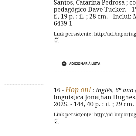
Santos, Catarina Pedrosa ; co
pedagógico Dave Tucker. - 1ª ed
f., 19 p. : il. ; 28 cm. - Inclu
6439-1
Link persistente: http://id.bnportu
ADICIONAR À LISTA
Hop on!
16 -
: inglês, 6º ano
/
linguística Jonathan Hughes. -
2025. - 144, 40 p. : il. ; 29 c
Link persistente: http://id.bnportu