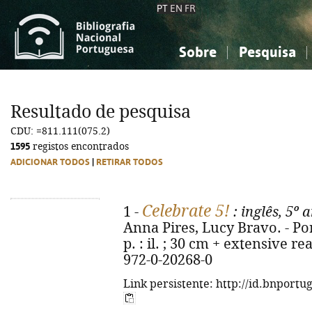
PT
EN
FR
Sobre
Pesquisa
Sobre a Bibliografia Nacional
Simples
Conhecimento, Informação...
Conhecimento, Informação...
Combinada
A
Resultado de pesquisa
Ciências sociais...
Ciências sociais...
CDU: =811.111(075.2)
Arte, desporto...
Arte, desporto...
1595
registos encontrados
ADICIONAR TODOS
|
RETIRAR TODOS
Celebrate 5!
1 -
: inglês, 5º 
Anna Pires, Lucy Bravo. - Por
p. : il. ; 30 cm + extensive r
972-0-20268-0
Link persistente: http://id.bnportu