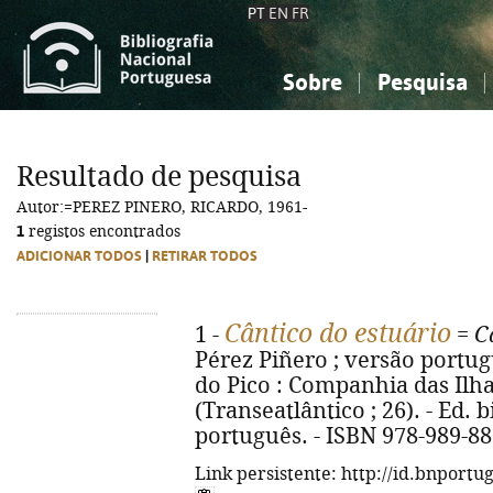
PT
EN
FR
Sobre
Pesquisa
Sobre a Bibliografia Nacional
Simples
Conhecimento, Informação...
Conhecimento, Informação...
Combinada
A
Resultado de pesquisa
Ciências sociais...
Ciências sociais...
Autor:=PEREZ PINERO, RICARDO, 1961-
Arte, desporto...
Arte, desporto...
1
registos encontrados
ADICIONAR TODOS
|
RETIRAR TODOS
Cântico do estuário
1 -
=
C
Pérez Piñero ; versão portu
do Pico : Companhia das Ilhas,
(Transeatlântico ; 26). - Ed.
português. - ISBN 978-989-88
Link persistente: http://id.bnportu