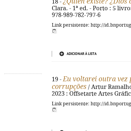
¿Quién existe? ¿Dios 
18 -
Clara. - 1ª ed. - Porto : 5 livr
978-989-782-797-6
Link persistente: http://id.bnportu
ADICIONAR À LISTA
Eu voltarei outra vez
19 -
corrupções
/ Artur Ramalho L
2023 : Offsetarte Artes Gráfic
Link persistente: http://id.bnportu