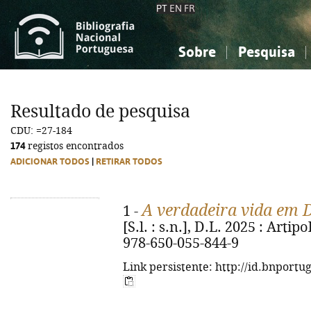
PT
EN
FR
Sobre
Pesquisa
Sobre a Bibliografia Nacional
Simples
Conhecimento, Informação...
Conhecimento, Informação...
Combinada
A
Resultado de pesquisa
Ciências sociais...
Ciências sociais...
CDU: =27-184
Arte, desporto...
Arte, desporto...
174
registos encontrados
ADICIONAR TODOS
|
RETIRAR TODOS
A verdadeira vida em 
1 -
[S.l. : s.n.], D.L. 2025 : Artipo
978-650-055-844-9
Link persistente: http://id.bnportu