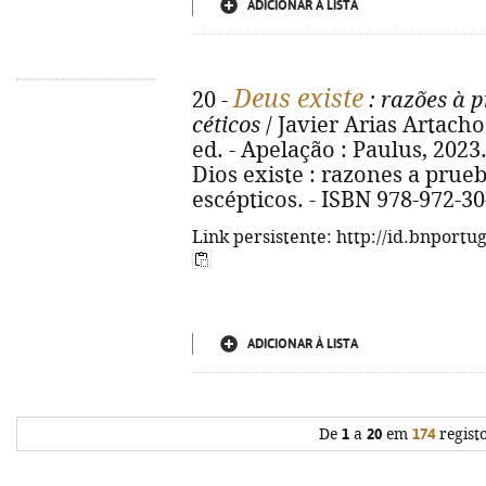
ADICIONAR À LISTA
Deus existe
20 -
: razões à p
céticos
/ Javier Arias Artacho 
ed. - Apelação : Paulus, 2023. -
Dios existe : razones a pru
escépticos. - ISBN 978-972-3
Link persistente: http://id.bnportu
ADICIONAR À LISTA
De
1
a
20
em
174
regist