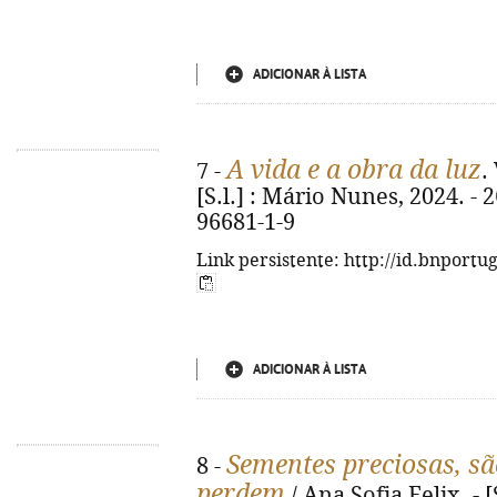
ADICIONAR À LISTA
A vida e a obra da luz
7 -
.
[S.l.] : Mário Nunes, 2024. - 
96681-1-9
Link persistente: http://id.bnportu
ADICIONAR À LISTA
Sementes preciosas, s
8 -
perdem
/ Ana Sofia Felix. - [S