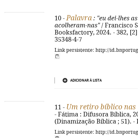
Palavra
10 -
: "eu dei-lhes a
acolheram-nas"
/ Francisco S.
Booksfactory, 2024. - 382, [2]
35348-4-7
Link persistente: http://id.bnportu
ADICIONAR À LISTA
Um retiro bíblico na
11 -
- Fátima : Difusora Bíblica, 20
(Dinamização Bíblica ; 51). -
Link persistente: http://id.bnportu