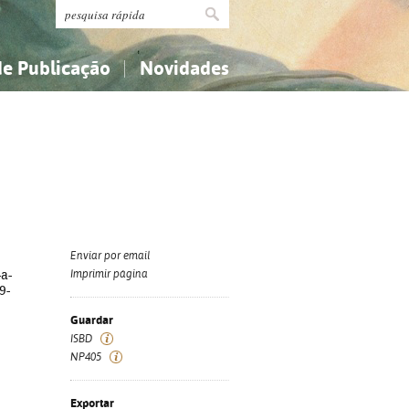
de Publicação
Novidades
s
Religião...
Religião...
Ciências aplicadas...
Ciências aplicadas...
História, geografia, biografias...
História, geografia, biografias...
Enviar por email
-a-
Imprimir página
9-
Guardar
ISBD
NP405
Exportar