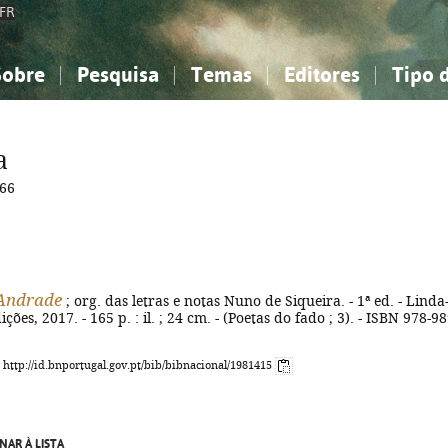
FR
Sobre
Pesquisa
Temas
Editores
Tipo 
obre a Bibliografia Nacional
imples
onhecimento, Informação...
onhecimento, Informação...
Combinada
A minha lista
Como utilizar
Filosofia, psicologia...
Filosofia, psicologia...
Perguntas frequente
a
iências sociais...
iências sociais...
Ciências exatas e naturais...
Ciências exatas e naturais...
66
rte, desporto...
rte, desporto...
Literatura, linguística...
Literatura, linguística...
Andrade
; org. das letras e notas Nuno de Siqueira. - 1ª ed. - Linda
ções, 2017. - 165 p. : il. ; 24 cm. - (Poetas do fado ; 3). - ISBN 978-98
: http://id.bnportugal.gov.pt/bib/bibnacional/1981415
NAR À LISTA