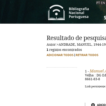
PT
EN
S
S
C
C
Resultado de pesquis
C
C
Autor:=ANDRADE, MANUEL, 1944-19
A
A
1
registos encontrados
ADICIONAR TODOS
|
RETIRAR TODOS
Manuel 
1 -
Velha : DG Edi
8661-83-8
Link persistente
ADICIO