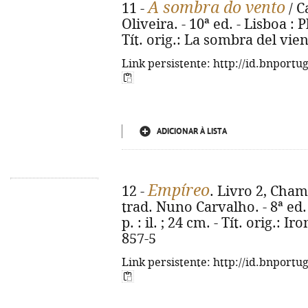
A sombra do vento
11 -
/ C
Oliveira. - 10ª ed. - Lisboa : P
Tít. orig.: La sombra del vie
Link persistente: http://id.bnportu
ADICIONAR À LISTA
Empíreo
12 -
. Livro 2, Cham
trad. Nuno Carvalho. - 8ª ed. 
p. : il. ; 24 cm. - Tít. orig.: 
857-5
Link persistente: http://id.bnportu