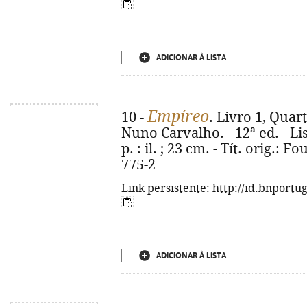
ADICIONAR À LISTA
Empíreo
10 -
. Livro 1, Quar
Nuno Carvalho. - 12ª ed. - Lis
p. : il. ; 23 cm. - Tít. orig.:
775-2
Link persistente: http://id.bnportu
ADICIONAR À LISTA