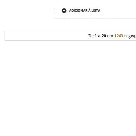
ADICIONAR À LISTA
De
1
a
20
em
1243
regist