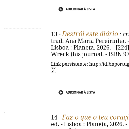
ADICIONAR À LISTA
Destrói este diário
13 -
: cr
trad. Ana Maria Pereirinha. -
Lisboa : Planeta, 2026. - [224] p
Wreck this journal. - ISBN 9
Link persistente: http://id.bnportu
ADICIONAR À LISTA
Faz o que o teu coraç
14 -
ed. - Lisboa : Planeta, 2026. -