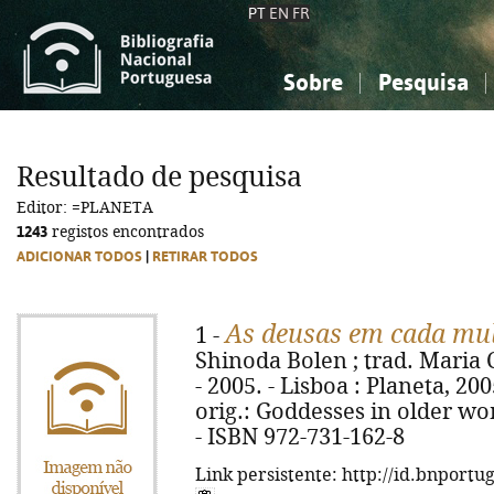
PT
EN
FR
Sobre
Pesquisa
Sobre a Bibliografia Nacional
Simples
Conhecimento, Informação...
Conhecimento, Informação...
Combinada
A
Resultado de pesquisa
Ciências sociais...
Ciências sociais...
Editor: =PLANETA
Arte, desporto...
Arte, desporto...
1243
registos encontrados
ADICIONAR TODOS
|
RETIRAR TODOS
As deusas em cada mu
1 -
Shinoda Bolen ; trad. Maria 
- 2005. - Lisboa : Planeta, 2005.
orig.: Goddesses in older wom
- ISBN 972-731-162-8
Link persistente: http://id.bnportu