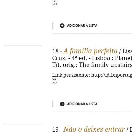
ADICIONAR À LISTA
A família perfeita
18 -
/ Lis
Cruz. - 4ª ed. - Lisboa : Planet
Tít. orig.: The family upstair
Link persistente: http://id.bnportu
ADICIONAR À LISTA
Não o deixes entrar
19 -
/ 