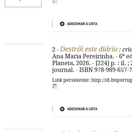
ADICIONAR À LISTA
Destrói este diário
2 -
: cri
Ana Maria Pereirinha. - 6ª ed
Planeta, 2026. - [224] p. : il. 
journal. - ISBN 978-989-657-
Link persistente: http://id.bnportu
ADICIONAR À LISTA