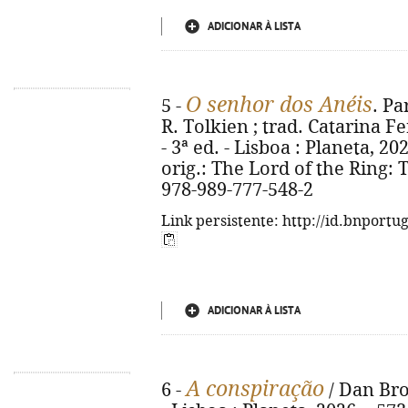
ADICIONAR À LISTA
O senhor dos Anéis
5 -
. Pa
R. Tolkien ; trad. Catarina F
- 3ª ed. - Lisboa : Planeta, 2026.
orig.: The Lord of the Ring: 
978-989-777-548-2
Link persistente: http://id.bnportu
ADICIONAR À LISTA
A conspiração
6 -
/ Dan Bro