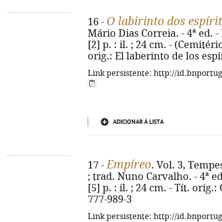
O labirinto dos espíri
16 -
Mário Dias Correia. - 4ª ed. - 
[2] p. : il. ; 24 cm. - (Cemitér
orig.: El laberinto de los esp
Link persistente: http://id.bnportu
ADICIONAR À LISTA
Empíreo
17 -
. Vol. 3, Temp
; trad. Nuno Carvalho. - 4ª ed.
[5] p. : il. ; 24 cm. - Tít. ori
777-989-3
Link persistente: http://id.bnportu