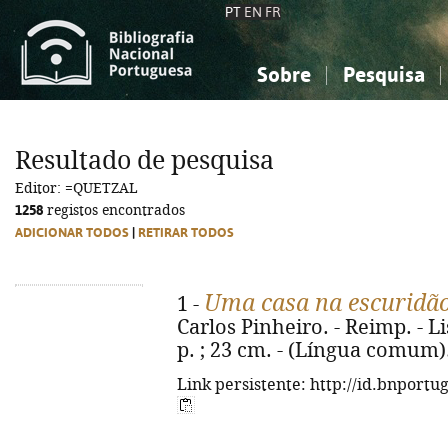
PT
EN
FR
Sobre
Pesquisa
Sobre a Bibliografia Nacional
Simples
Conhecimento, Informação...
Conhecimento, Informação...
Combinada
A
Resultado de pesquisa
Ciências sociais...
Ciências sociais...
Editor: =QUETZAL
Arte, desporto...
Arte, desporto...
1258
registos encontrados
ADICIONAR TODOS
|
RETIRAR TODOS
Uma casa na escuridã
1 -
Carlos Pinheiro. - Reimp. - Li
p. ; 23 cm. - (Língua comum)
Link persistente: http://id.bnportu