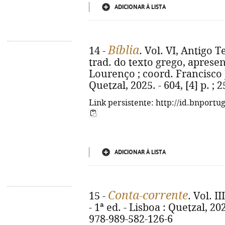
ADICIONAR À LISTA
Bíblia
14 -
. Vol. VI, Antigo 
trad. do texto grego, aprese
Lourenço ; coord. Francisco Jo
Quetzal, 2025. - 604, [4] p. ;
Link persistente: http://id.bnportu
ADICIONAR À LISTA
Conta-corrente
15 -
. Vol. I
- 1ª ed. - Lisboa : Quetzal, 202
978-989-582-126-6