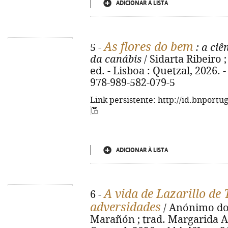
ADICIONAR À LISTA
As flores do bem
5 -
: a ciê
da canábis
/ Sidarta Ribeiro 
ed. - Lisboa : Quetzal, 2026. - 
978-989-582-079-5
Link persistente: http://id.bnportu
ADICIONAR À LISTA
A vida de Lazarillo de
6 -
adversidades
/ Anónimo do 
Marañón ; trad. Margarida A