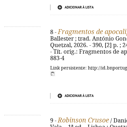
ADICIONAR À LISTA
Fragmentos de apocali
8 -
Ballester ; trad. António Gonç
Quetzal, 2026. - 390, [2] p. 
- Tít. orig.: Fragmentos de a
883-4
Link persistente: http://id.bnportu
ADICIONAR À LISTA
Robinson Crusoe
9 -
/ Dani