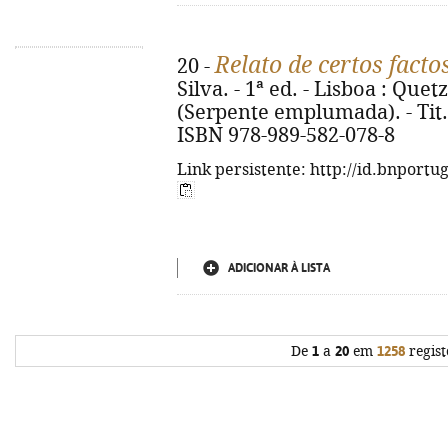
Relato de certos facto
20 -
Silva. - 1ª ed. - Lisboa : Quetz
(Serpente emplumada). - Tit. o
ISBN 978-989-582-078-8
Link persistente: http://id.bnportu
ADICIONAR À LISTA
De
1
a
20
em
1258
regist