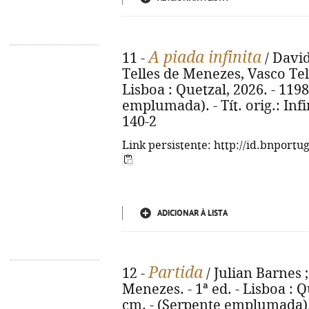
A piada infinita
11 -
/ David
Telles de Menezes, Vasco Tele
Lisboa : Quetzal, 2026. - 1198,
emplumada). - Tít. orig.: Infi
140-2
Link persistente: http://id.bnportu
ADICIONAR À LISTA
Partida
12 -
/ Julian Barnes ;
Menezes. - 1ª ed. - Lisboa : Qu
cm. - (Serpente emplumada). -