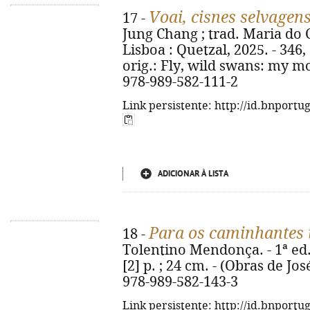
Voai, cisnes selvagen
17 -
Jung Chang ; trad. Maria do C
Lisboa : Quetzal, 2025. - 346, [6
orig.: Fly, wild swans: my m
978-989-582-111-2
Link persistente: http://id.bnportu
ADICIONAR À LISTA
Para os caminhantes 
18 -
Tolentino Mendonça. - 1ª ed. 
[2] p. ; 24 cm. - (Obras de J
978-989-582-143-3
Link persistente: http://id.bnportu