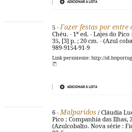
ADICIONAR À LISTA
Fazer festas por entre
5 -
Chéu. - 1ª ed. - Lajes do Pico
35, [3] p. ; 20 cm. - (Azul cob
989-9154-91-9
Link persistente: http://id.bnportu
ADICIONAR À LISTA
Malparidos
6 -
/ Cláudia Luc
Pico : Companhia das Ilhas, 202
(Azulcobalto. Nova série : Fi