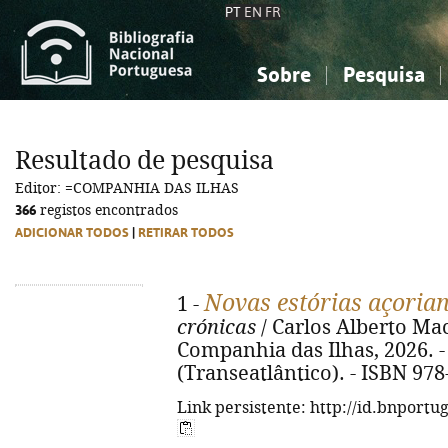
PT
EN
FR
Sobre
Pesquisa
Sobre a Bibliografia Nacional
Simples
Conhecimento, Informação...
Conhecimento, Informação...
Combinada
A
Resultado de pesquisa
Ciências sociais...
Ciências sociais...
Editor: =COMPANHIA DAS ILHAS
Arte, desporto...
Arte, desporto...
366
registos encontrados
ADICIONAR TODOS
|
RETIRAR TODOS
Novas estórias açoria
1 -
crónicas
/ Carlos Alberto Mach
Companhia das Ilhas, 2026. - 1
(Transeatlântico). - ISBN 97
Link persistente: http://id.bnportu