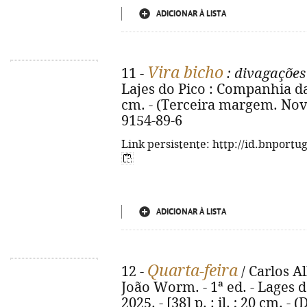
ADICIONAR À LISTA
Vira bicho
11 -
: divagações
Lajes do Pico : Companhia das 
cm. - (Terceira margem. Nova 
9154-89-6
Link persistente: http://id.bnportu
ADICIONAR À LISTA
Quarta-feira
12 -
/ Carlos A
João Worm. - 1ª ed. - Lages 
2025. - [38] p. : il. ; 20 cm. -