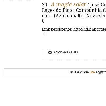
A magia solar
20 -
/ José Gu
Lages do Pico : Companhia das 
cm. - (Azul cobalto. Nova séri
0
Link persistente: http://id.bnportu
ADICIONAR À LISTA
De
1
a
20
em
366
regist