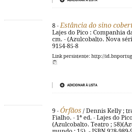
ADICIONAR À LISTA
Estância do sino cober
8 -
Lajes do Pico : Companhia das 
cm. - (Azulcobalto. Nova série
9154-85-8
Link persistente: http://id.bnportu
ADICIONAR À LISTA
Órfãos
9 -
/ Dennis Kelly ; 
Fialho. - 1ª ed. - Lajes do Pi
(Azulcobalto. Teatro ; 58)(Az
mundo ; 15). - ISBN 978-989-