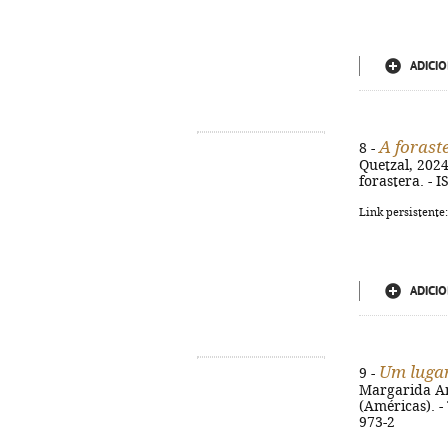
ADICIO
A forast
8 -
Quetzal, 2024.
forastera. - 
Link persistente
ADICIO
Um lugar
9 -
Margarida Ama
(Américas). -
973-2