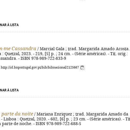
NAR À LISTA
-me Cassandra
/ Marcial Gala ; trad. Margarida Amado Acosta.
a : Quetzal, 2023. - 219, [5] p. ; 24 cm. - (Série américas). - Tít. orig.:
sandra. - ISBN 978-989-722-833-9
: http://id.bnportugal.gov.pt/bib/bibnacional/2125667
NAR À LISTA
 parte da noite
/ Mariana Enriquez ; trad. Margarida Amado da
. - Lisboa : Quetzal, 2020. - 602, [6] p. ; 23 cm. - (Série américas). - Tí
a parte de noche. - ISBN 978-989-722-688-5