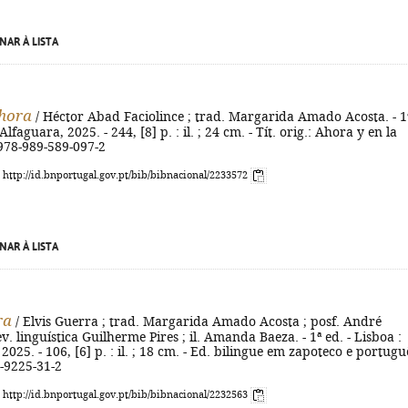
NAR À LISTA
 hora
/ Héctor Abad Faciolince ; trad. Margarida Amado Acosta. - 1
 Alfaguara, 2025. - 244, [8] p. : il. ; 24 cm. - Tít. orig.: Ahora y en la
978-989-589-097-2
: http://id.bnportugal.gov.pt/bib/bibnacional/2233572
NAR À LISTA
ra
/ Elvis Guerra ; trad. Margarida Amado Acosta ; posf. André
v. linguística Guilherme Pires ; il. Amanda Baeza. - 1ª ed. - Lisboa :
025. - 106, [6] p. : il. ; 18 cm. - Ed. bilingue em zapoteco e portuguê
-9225-31-2
: http://id.bnportugal.gov.pt/bib/bibnacional/2232563