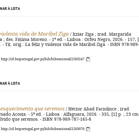
NAR À LISTA
 violenta vida de Maribel Ziga
/ Itziar Ziga ; trad. Margarida
; des. Fátima Moreno. - 1ª ed. - Lisboa : Orfeu Negro, 2026. - 157, [
cm. - Tít. orig.: La feliz y violenta vida de Maribel Ziga. - ISBN 978-989-
: http://id.bnportugal.gov.pt/bib/bibnacional/2283247
NAR À LISTA
 esquecimento que seremos
/ Héctor Abad Faciolince ; trad.
do Acosta. - 5ª ed. - Lisboa : Alfaguara, 2026. - 335, [1] p. ; 23 cm.
l olvido que seremos. - ISBN 978-989-787-165-8
: http://id.bnportugal.gov.pt/bib/bibnacional/2283070