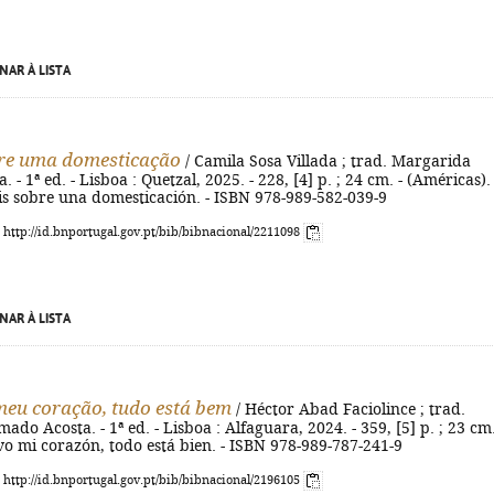
NAR À LISTA
bre uma domesticação
/ Camila Sosa Villada ; trad. Margarida
- 1ª ed. - Lisboa : Quetzal, 2025. - 228, [4] p. ; 24 cm. - (Américas). 
esis sobre una domesticación. - ISBN 978-989-582-039-9
: http://id.bnportugal.gov.pt/bib/bibnacional/2211098
NAR À LISTA
meu coração, tudo está bem
/ Héctor Abad Faciolince ; trad.
do Acosta. - 1ª ed. - Lisboa : Alfaguara, 2024. - 359, [5] p. ; 23 cm.
alvo mi corazón, todo está bien. - ISBN 978-989-787-241-9
: http://id.bnportugal.gov.pt/bib/bibnacional/2196105