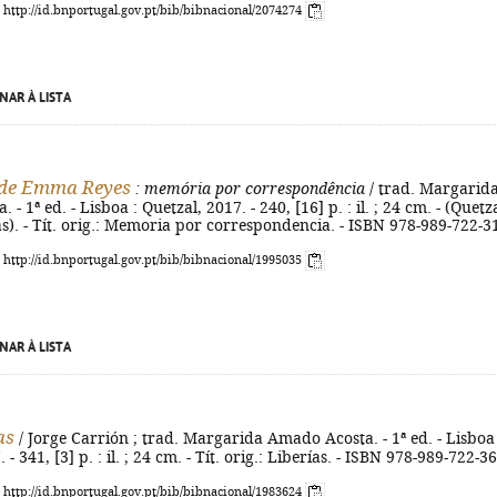
: http://id.bnportugal.gov.pt/bib/bibnacional/2074274
NAR À LISTA
 de Emma Reyes
: memória por correspondência
/ trad. Margarid
- 1ª ed. - Lisboa : Quetzal, 2017. - 240, [16] p. : il. ; 24 cm. - (Quetza
s). - Tít. orig.: Memoria por correspondencia. - ISBN 978-989-722-3
: http://id.bnportugal.gov.pt/bib/bibnacional/1995035
NAR À LISTA
as
/ Jorge Carrión ; trad. Margarida Amado Acosta. - 1ª ed. - Lisboa 
 - 341, [3] p. : il. ; 24 cm. - Tít. orig.: Liberías. - ISBN 978-989-722-3
: http://id.bnportugal.gov.pt/bib/bibnacional/1983624