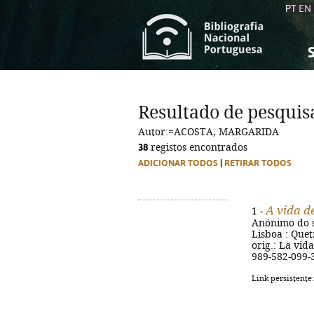
PT
EN
S
S
C
C
Resultado de pesquis
C
C
Autor:=ACOSTA, MARGARIDA
A
A
38
registos encontrados
ADICIONAR TODOS
|
RETIRAR TODOS
A vida d
1 -
Anónimo do s
Lisboa : Quetz
orig.: La vid
989-582-099-
Link persistente