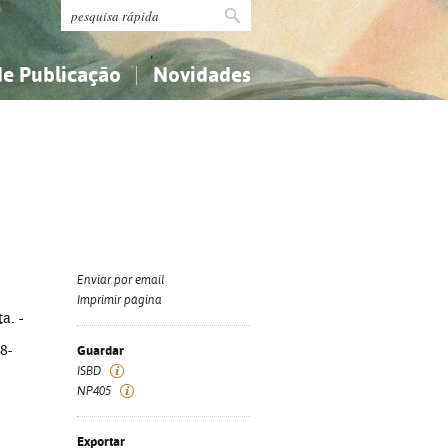
de Publicação
Novidades
s
Religião...
Religião...
Ciências aplicadas...
Ciências aplicadas...
História, geografia, biografias...
História, geografia, biografias...
Enviar por email
Imprimir página
a. -
8-
Guardar
ISBD
NP405
Exportar