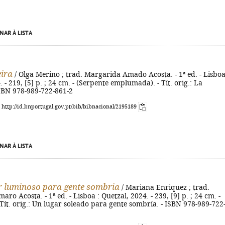
NAR À LISTA
eira
/ Olga Merino ; trad. Margarida Amado Acosta. - 1ª ed. - Lisboa
 - 219, [5] p. ; 24 cm. - (Serpente emplumada). - Tít. orig.: La
ISBN 978-989-722-861-2
: http://id.bnportugal.gov.pt/bib/bibnacional/2195189
NAR À LISTA
 luminoso para gente sombria
/ Mariana Enriquez ; trad.
ro Acosta. - 1ª ed. - Lisboa : Quetzal, 2024. - 239, [9] p. ; 24 cm. -
 Tít. orig.: Un lugar soleado para gente sombría. - ISBN 978-989-722