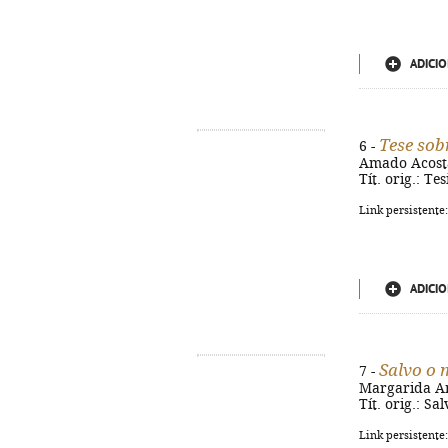
ADICIO
Tese so
6 -
Amado Acosta. 
Tít. orig.: T
Link persistente
ADICIO
Salvo o 
7 -
Margarida Ama
Tít. orig.: S
Link persistente