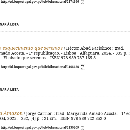
: http://id.bnportugal.gov.pt/bib/bibnacional/2174936
NAR À LISTA
 esquecimento que seremos
/ Héctor Abad Faciolince ; trad.
do Acosta. - 1ª republicação. - Lisboa : Alfaguara, 2024. - 335 p. ;
ig.: El olvido que seremos. - ISBN 978-989-787-165-8
: http://id.bnportugal.gov.pt/bib/bibnacional/2168150
NAR À LISTA
 a Amazon
/ Jorge Carrión ; trad. Margarida Amado Acosta. - 1ª ed
zal, 2023. - 252, [4] p. ; 21 cm. - ISBN 978-989-722-852-0
: http://id.bnportugal.gov.pt/bib/bibnacional/2130109