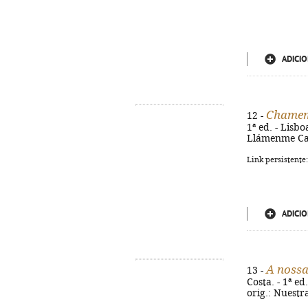
ADICIO
Chamem
12 -
1ª ed. - Lisbo
Llámenme Cas
Link persistente
ADICIO
A nossa
13 -
Costa. - 1ª ed
orig.: Nuestr