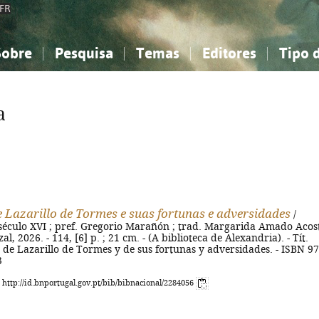
FR
Sobre
Pesquisa
Temas
Editores
Tipo 
obre a Bibliografia Nacional
imples
onhecimento, Informação...
onhecimento, Informação...
Combinada
A minha lista
Como utilizar
Filosofia, psicologia...
Filosofia, psicologia...
Perguntas frequente
a
iências sociais...
iências sociais...
Ciências exatas e naturais...
Ciências exatas e naturais...
rte, desporto...
rte, desporto...
Literatura, linguística...
Literatura, linguística...
e Lazarillo de Tormes e suas fortunas e adversidades
/
éculo XVI ; pref. Gregorio Marañón ; trad. Margarida Amado Acost
al, 2026. - 114, [6] p. ; 21 cm. - (A biblioteca de Alexandria). - Tít.
a de Lazarillo de Tormes y de sus fortunas y adversidades. - ISBN 97
3
: http://id.bnportugal.gov.pt/bib/bibnacional/2284056