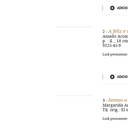
ADICIO
A feliz e
2 -
Amado Acosta 
p. : il. ; 18 
9225-45-9
Link persistente
ADICIO
Somos o
3 -
Margarida Ama
Tít. orig.: E
Link persistente