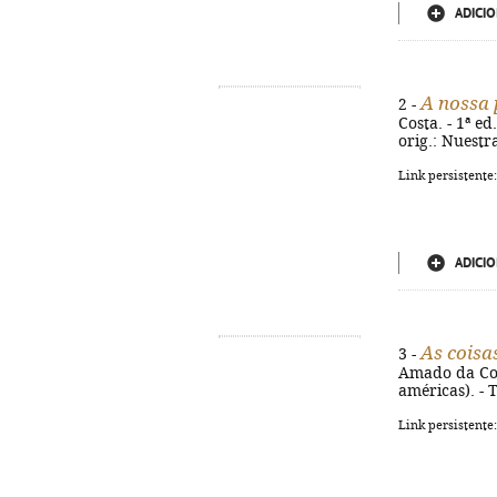
ADICIO
A nossa 
2 -
Costa. - 1ª ed
orig.: Nuestr
Link persistente
ADICIO
As coisa
3 -
Amado da Costa
américas). - 
Link persistente