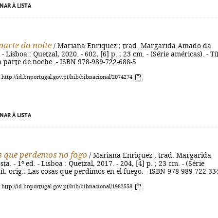
NAR À LISTA
parte da noite
/ Mariana Enriquez ; trad. Margarida Amado da
. - Lisboa : Quetzal, 2020. - 602, [6] p. ; 23 cm. - (Série américas). - Tí
a parte de noche. - ISBN 978-989-722-688-5
: http://id.bnportugal.gov.pt/bib/bibnacional/2074274
NAR À LISTA
s que perdemos no fogo
/ Mariana Enriquez ; trad. Margarida
. - 1ª ed. - Lisboa : Quetzal, 2017. - 204, [4] p. ; 23 cm. - (Série
Tít. orig.: Las cosas que perdimos en el fuego. - ISBN 978-989-722-33
: http://id.bnportugal.gov.pt/bib/bibnacional/1982558