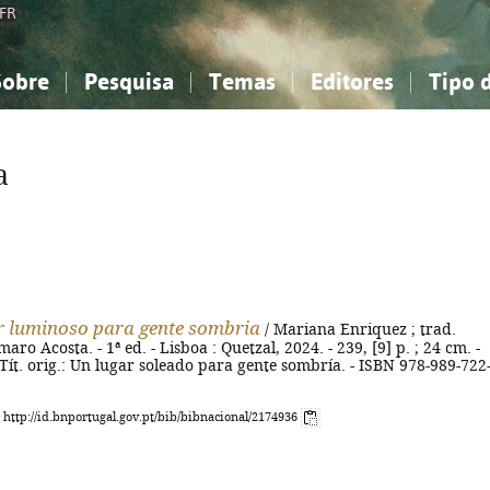
FR
Sobre
Pesquisa
Temas
Editores
Tipo 
obre a Bibliografia Nacional
imples
onhecimento, Informação...
onhecimento, Informação...
Combinada
A minha lista
Como utilizar
Filosofia, psicologia...
Filosofia, psicologia...
Perguntas frequente
a
iências sociais...
iências sociais...
Ciências exatas e naturais...
Ciências exatas e naturais...
rte, desporto...
rte, desporto...
Literatura, linguística...
Literatura, linguística...
 luminoso para gente sombria
/ Mariana Enriquez ; trad.
ro Acosta. - 1ª ed. - Lisboa : Quetzal, 2024. - 239, [9] p. ; 24 cm. -
 Tít. orig.: Un lugar soleado para gente sombría. - ISBN 978-989-722
: http://id.bnportugal.gov.pt/bib/bibnacional/2174936