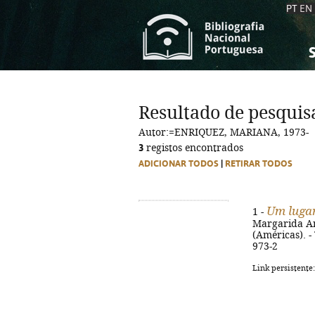
PT
EN
S
S
C
C
Resultado de pesquis
C
C
Autor:=ENRIQUEZ, MARIANA, 1973-
A
A
3
registos encontrados
ADICIONAR TODOS
|
RETIRAR TODOS
Um lugar
1 -
Margarida Ama
(Américas). -
973-2
Link persistente