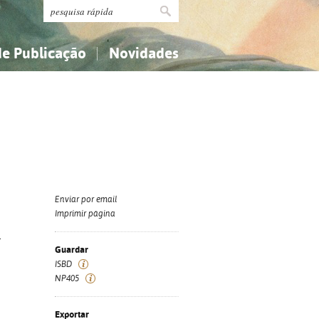
de Publicação
Novidades
s
Religião...
Religião...
Ciências aplicadas...
Ciências aplicadas...
História, geografia, biografias...
História, geografia, biografias...
Enviar por email
Imprimir página
-
Guardar
ISBD
NP405
Exportar