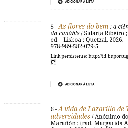
ADICIONAR À LISTA
As flores do bem
5 -
: a ciê
da canábis
/ Sidarta Ribeiro 
ed. - Lisboa : Quetzal, 2026. - 
978-989-582-079-5
Link persistente: http://id.bnportu
ADICIONAR À LISTA
A vida de Lazarillo de
6 -
adversidades
/ Anónimo do 
Marañón ; trad. Margarida A