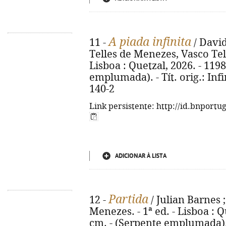
A piada infinita
11 -
/ David
Telles de Menezes, Vasco Tele
Lisboa : Quetzal, 2026. - 1198,
emplumada). - Tít. orig.: Infi
140-2
Link persistente: http://id.bnportu
ADICIONAR À LISTA
Partida
12 -
/ Julian Barnes ;
Menezes. - 1ª ed. - Lisboa : Qu
cm. - (Serpente emplumada). -