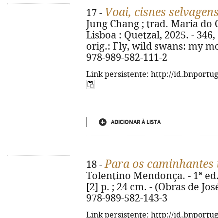
Voai, cisnes selvagen
17 -
Jung Chang ; trad. Maria do C
Lisboa : Quetzal, 2025. - 346, [6
orig.: Fly, wild swans: my m
978-989-582-111-2
Link persistente: http://id.bnportu
ADICIONAR À LISTA
Para os caminhantes 
18 -
Tolentino Mendonça. - 1ª ed. 
[2] p. ; 24 cm. - (Obras de J
978-989-582-143-3
Link persistente: http://id.bnportu