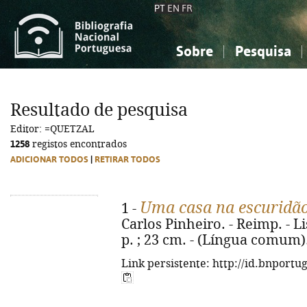
PT
EN
FR
Sobre
Pesquisa
Sobre a Bibliografia Nacional
Simples
Conhecimento, Informação...
Conhecimento, Informação...
Combinada
A
Resultado de pesquisa
Ciências sociais...
Ciências sociais...
Editor: =QUETZAL
Arte, desporto...
Arte, desporto...
1258
registos encontrados
ADICIONAR TODOS
|
RETIRAR TODOS
Uma casa na escuridã
1 -
Carlos Pinheiro. - Reimp. - Li
p. ; 23 cm. - (Língua comum)
Link persistente: http://id.bnportu