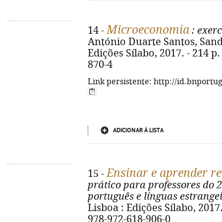
Microeconomia
14 -
: exerc
António Duarte Santos, Sandra
Edições Sílabo, 2017. - 214 p.
870-4
Link persistente: http://id.bnportu
ADICIONAR À LISTA
Ensinar e aprender r
15 -
prático para professores do 2
português e línguas estrange
Lisboa : Edições Sílabo, 2017. 
978-972-618-906-0