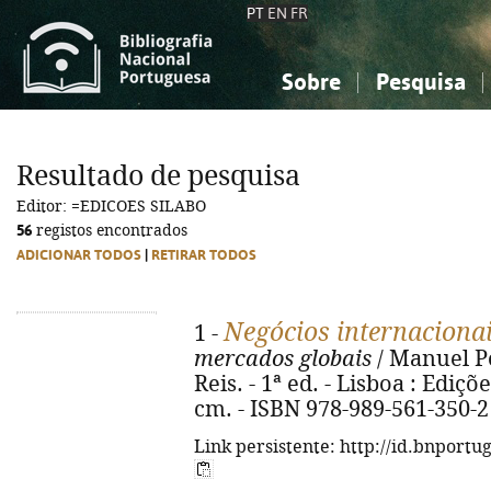
PT
EN
FR
Sobre
Pesquisa
Sobre a Bibliografia Nacional
Simples
Conhecimento, Informação...
Conhecimento, Informação...
Combinada
A
Resultado de pesquisa
Ciências sociais...
Ciências sociais...
Editor: =EDICOES SILABO
Arte, desporto...
Arte, desporto...
56
registos encontrados
ADICIONAR TODOS
|
RETIRAR TODOS
Negócios internaciona
1 -
mercados globais
/ Manuel P
Reis. - 1ª ed. - Lisboa : Edições
cm. - ISBN 978-989-561-350-2
Link persistente: http://id.bnportu