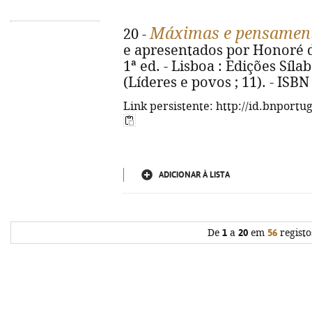
Máximas e pensament
20 -
e apresentados por Honoré de
1ª ed. - Lisboa : Edições Sílab
(Líderes e povos ; 11). - ISB
Link persistente: http://id.bnportu
ADICIONAR À LISTA
De
1
a
20
em
56
registo