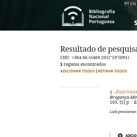
PT
EN
S
S
C
C
Resultado de pesquis
C
C
CDU: =364.66-5(469.201)"19"(091)
A
A
1
registos encontrados
ADICIONAR TODOS
|
RETIRAR TODOS
Patrimón
1 -
Bragança-Mi
103, [5] p. : 
Link persistente
ADICIO