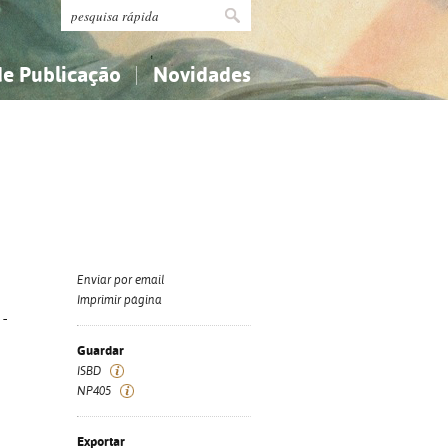
de Publicação
Novidades
s
Religião...
Religião...
Ciências aplicadas...
Ciências aplicadas...
História, geografia, biografias...
História, geografia, biografias...
Enviar por email
Imprimir página
 -
Guardar
ISBD
NP405
Exportar