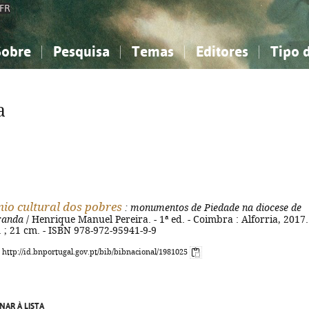
FR
Sobre
Pesquisa
Temas
Editores
Tipo 
obre a Bibliografia Nacional
imples
onhecimento, Informação...
onhecimento, Informação...
Combinada
A minha lista
Como utilizar
Filosofia, psicologia...
Filosofia, psicologia...
Perguntas frequente
a
iências sociais...
iências sociais...
Ciências exatas e naturais...
Ciências exatas e naturais...
rte, desporto...
rte, desporto...
Literatura, linguística...
Literatura, linguística...
io cultural dos pobres
: monumentos de Piedade na diocese de
randa
/ Henrique Manuel Pereira. - 1ª ed. - Coimbra : Alforria, 2017.
il. ; 21 cm. - ISBN 978-972-95941-9-9
: http://id.bnportugal.gov.pt/bib/bibnacional/1981025
NAR À LISTA